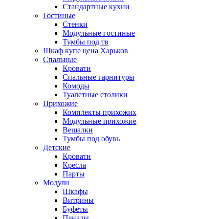
Стандартные кухни
Гостиные
Стенки
Модульные гостиные
Тумбы под тв
Шкаф купе цена Харьков
Спальные
Кровати
Спальные гарнитуры
Комоды
Туалетные столики
Прихожие
Комплекты прихожих
Модульные прихожие
Вешалки
Тумбы под обувь
Детские
Кровати
Кресла
Парты
Модули
Шкафы
Витрины
Буфеты
Пеналы