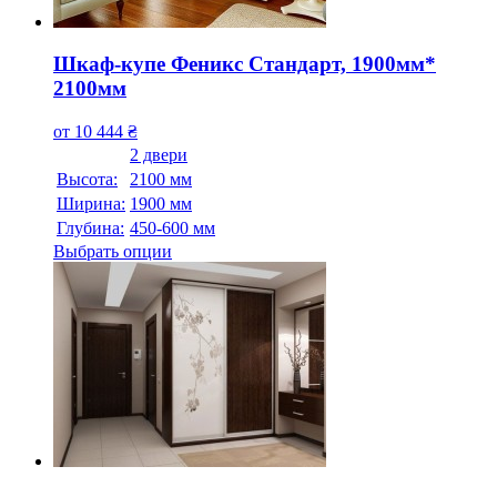
Шкаф-купе Феникс Стандарт, 1900мм*
2100мм
от
10 444
₴
2 двери
Высота:
2100 мм
Ширина:
1900 мм
Глубина:
450-600 мм
Выбрать опции