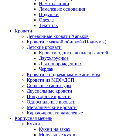
Наматрасники
Ламелевые основания
Подушки
Одеяла
Текстиль
Кровати
Деревянные кровати Харьков
Кровати с мягкой обивкой (Подиумы)
Детские кровати
Кровати односпальные для детей
Двухъярусные
Для новорожденных
Чердак
Кровати с подъемным механизмом
Кровати из МДФ/ДСП
Спальные гарнитуры
Двуспальные кровати
Полуторные кровати
Односпальные кровати
Металлические кровати
Каркас-кровати ламелевые
Корпусная мебель
Кухни
Кухни на заказ
Модульные кухни