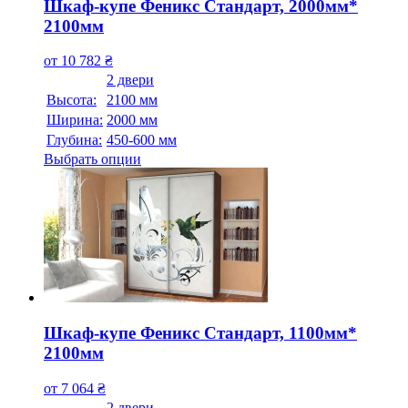
Шкаф-купе Феникс Стандарт, 2000мм*
2100мм
от
10 782
₴
2 двери
Высота:
2100 мм
Ширина:
2000 мм
Глубина:
450-600 мм
Выбрать опции
Шкаф-купе Феникс Стандарт, 1100мм*
2100мм
от
7 064
₴
2 двери