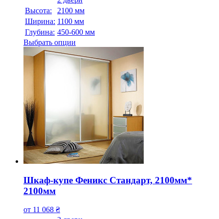
Высота:
2100 мм
Ширина:
1100 мм
Глубина:
450-600 мм
Выбрать опции
Шкаф-купе Феникс Стандарт, 2100мм*
2100мм
от
11 068
₴