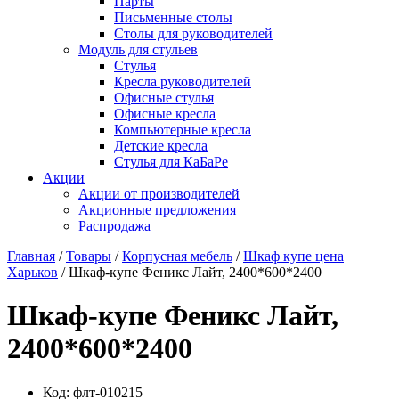
Парты
Письменные столы
Столы для руководителей
Модуль для стульев
Стулья
Кресла руководителей
Офисные стулья
Офисные кресла
Компьютерные кресла
Детские кресла
Стулья для КаБаРе
Акции
Акции от производителей
Акционные предложения
Распродажа
Главная
/
Товары
/
Корпусная мебель
/
Шкаф купе цена
Харьков
/ Шкаф-купе Феникс Лайт, 2400*600*2400
Шкаф-купе Феникс Лайт,
2400*600*2400
Код:
флт-010215