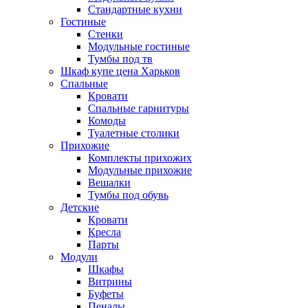
Стандартные кухни
Гостиные
Стенки
Модульные гостиные
Тумбы под тв
Шкаф купе цена Харьков
Спальные
Кровати
Спальные гарнитуры
Комоды
Туалетные столики
Прихожие
Комплекты прихожих
Модульные прихожие
Вешалки
Тумбы под обувь
Детские
Кровати
Кресла
Парты
Модули
Шкафы
Витрины
Буфеты
Пеналы