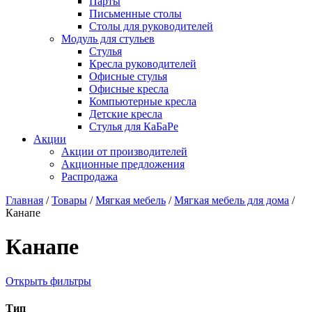
Парты
Письменные столы
Столы для руководителей
Модуль для стульев
Стулья
Кресла руководителей
Офисные стулья
Офисные кресла
Компьютерные кресла
Детские кресла
Стулья для КаБаРе
Акции
Акции от производителей
Акционные предложения
Распродажа
Главная
/
Товары
/
Мягкая мебель
/
Мягкая мебель для дома
/
Канапе
Канапе
Открыть фильтры
Тип