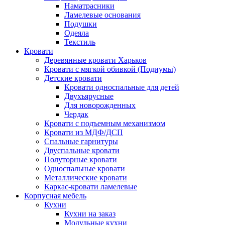
Наматрасники
Ламелевые основания
Подушки
Одеяла
Текстиль
Кровати
Деревянные кровати Харьков
Кровати с мягкой обивкой (Подиумы)
Детские кровати
Кровати односпальные для детей
Двухъярусные
Для новорожденных
Чердак
Кровати с подъемным механизмом
Кровати из МДФ/ДСП
Спальные гарнитуры
Двуспальные кровати
Полуторные кровати
Односпальные кровати
Металлические кровати
Каркас-кровати ламелевые
Корпусная мебель
Кухни
Кухни на заказ
Модульные кухни