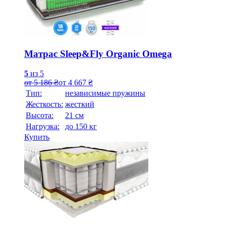
Матрас Sleep&Fly Organic Omega
5
из 5
от
5 186
₴
от
4 667
₴
Тип:
независимые пружины
Жесткость:
жесткий
Высотa:
21 см
Нагрузка:
до 150 кг
Купить