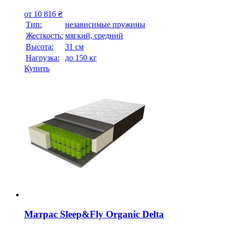
от
10 816
₴
Тип:
независимые пружины
Жесткость:
мягкий, средний
Высотa:
31 см
Нагрузка:
до 150 кг
Купить
Матрас Sleep&Fly Organic Delta