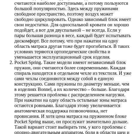
считаются наиболее доступными, а потому пользуются
большой популярностью. Здесь между пружинами
свободное пространство, поэтому воздух может
свободно циркулировать. Однако зависимый блок имеет
свои недостатки. Для односпальной кровати он хорошо
подойдет, а вот для двуспальной – не всегда. Если у
пары большая разница в весе, каждый будет испытывать
дискомфорт. Все потому, что при нажатии на одну
область матраса другая тоже будет прогибаться. В таких
условиях теряются ортопедические свойства и
уменьшается эксплуатационный срок изделия.
Pocket Spring. Такие модели имеют независимый блок
пружин, они считаются более современными. Каждая
спираль находится в отдельном чехле из текстиля. И уже
сами чехлы соединяются между собой в единую
конструкцию. Сами пружины по диаметру меньше, чем
в изделиях Bonnel, а их количество – больше. Благодаря
этому решается проблема с распределением нагрузки.
При нажатии на одну область остальные зоны матраса
остаются ровными. Благодаря этому увеличивается
анатомическая поддержка позвоночника, нет
провисания. И хотя цена матраса на пружинном блоке
Pocket Spring выше, он прослужит значительно дольше.
Такой вариант стоит выбирать тем, у кого проблемы с
опорно-двигательным аппаратом, боли в области шеи и