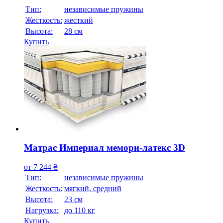
Тип:
независимые пружины
Жесткость:
жесткий
Высотa:
28 см
Купить
Матрас Империал мемори-латекс 3D
от
7 244
₴
Тип:
независимые пружины
Жесткость:
мягкий, средний
Высотa:
23 см
Нагрузка:
до 110 кг
Купить