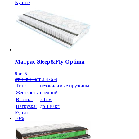
Купить
Матрас Sleep&Fly Optima
5
из 5
от
3 861
₴
от
3 476
₴
Тип:
независимые пружины
Жесткость:
средний
Высотa:
20 см
Нагрузка:
до 130 кг
Купить
10%