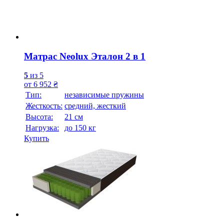
Матрас Neolux Эталон 2 в 1
5
из 5
от
6 952
₴
Тип:
независимые пружины
Жесткость:
средний, жесткий
Высотa:
21 см
Нагрузка:
до 150 кг
Купить