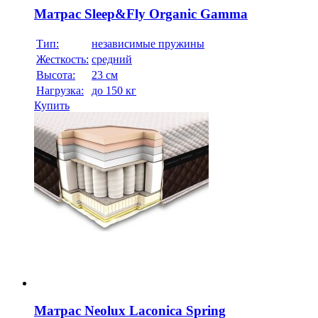
Матрас Sleep&Fly Organic Gamma
Тип:
независимые пружины
Жесткость:
средний
Высотa:
23 см
Нагрузка:
до 150 кг
Купить
Матрас Neolux Laconica Spring