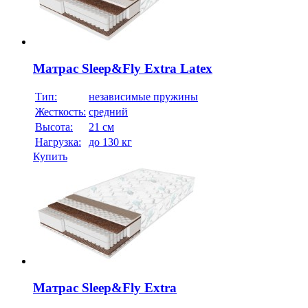
Матрас Sleep&Fly Extra Latex
Тип:
независимые пружины
Жесткость:
средний
Высотa:
21 см
Нагрузка:
до 130 кг
Купить
Матрас Sleep&Fly Extra