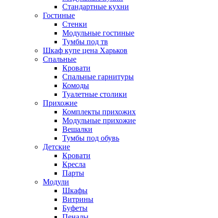
Стандартные кухни
Гостиные
Стенки
Модульные гостиные
Тумбы под тв
Шкаф купе цена Харьков
Спальные
Кровати
Спальные гарнитуры
Комоды
Туалетные столики
Прихожие
Комплекты прихожих
Модульные прихожие
Вешалки
Тумбы под обувь
Детские
Кровати
Кресла
Парты
Модули
Шкафы
Витрины
Буфеты
Пеналы