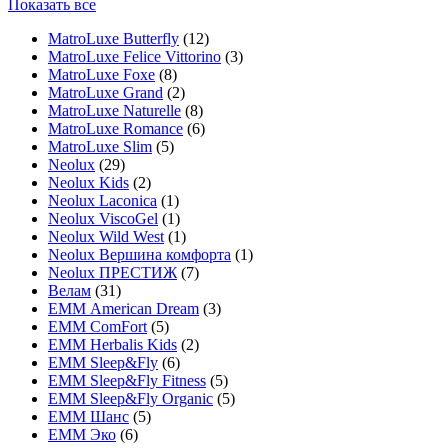
Показать все
MatroLuxe Butterfly
(12)
MatroLuxe Felice Vittorino
(3)
MatroLuxe Foxe
(8)
MatroLuxe Grand
(2)
MatroLuxe Naturelle
(8)
MatroLuxe Romance
(6)
MatroLuxe Slim
(5)
Neolux
(29)
Neolux Kids
(2)
Neolux Laconica
(1)
Neolux ViscoGel
(1)
Neolux Wild West
(1)
Neolux Вершина комфорта
(1)
Neolux ПРЕСТИЖ
(7)
Велам
(31)
ЕММ American Dream
(3)
ЕММ ComFort
(5)
ЕММ Herbalis Kids
(2)
ЕММ Sleep&Fly
(6)
ЕММ Sleep&Fly Fitness
(5)
ЕММ Sleep&Fly Organic
(5)
ЕММ Шанс
(5)
ЕММ Эко
(6)