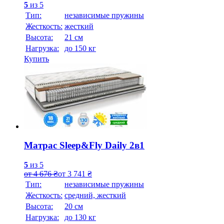
5
из 5
Тип:
независимые пружины
Жесткость:
жесткий
Высотa:
21 см
Нагрузка:
до 150 кг
Купить
Матрас Sleep&Fly Daily 2в1
5
из 5
от
4 676
₴
от
3 741
₴
Тип:
независимые пружины
Жесткость:
средний, жесткий
Высотa:
20 см
Нагрузка:
до 130 кг