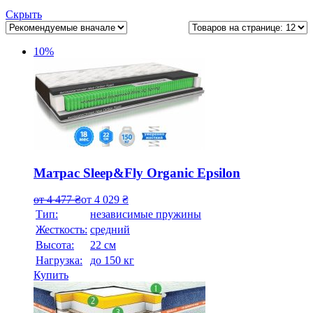
Скрыть
10%
Матрас Sleep&Fly Organic Epsilon
от
4 477
₴
от
4 029
₴
Тип:
независимые пружины
Жесткость:
средний
Высотa:
22 см
Нагрузка:
до 150 кг
Купить