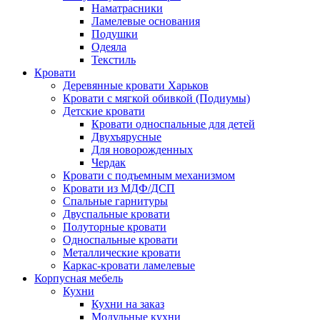
Наматрасники
Ламелевые основания
Подушки
Одеяла
Текстиль
Кровати
Деревянные кровати Харьков
Кровати с мягкой обивкой (Подиумы)
Детские кровати
Кровати односпальные для детей
Двухъярусные
Для новорожденных
Чердак
Кровати с подъемным механизмом
Кровати из МДФ/ДСП
Спальные гарнитуры
Двуспальные кровати
Полуторные кровати
Односпальные кровати
Металлические кровати
Каркас-кровати ламелевые
Корпусная мебель
Кухни
Кухни на заказ
Модульные кухни