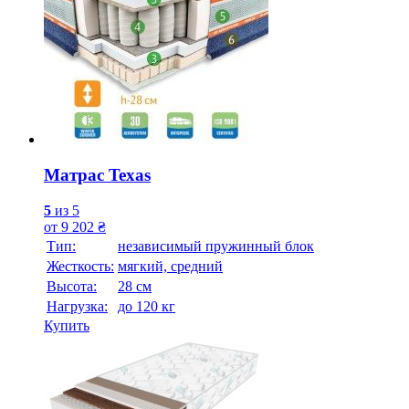
Матрас Texas
5
из 5
от
9 202
₴
Тип:
независимый пружинный блок
Жесткость:
мягкий, средний
Высотa:
28 см
Нагрузка:
до 120 кг
Купить