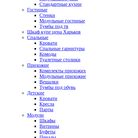
Стандартные кухни
Гостиные
Стенки
Модульные гостиные
Тумбы под тв
Шкаф купе цена Харьков
Спальные
Кровати
Спальные гарнитуры
Комоды
Туалетные столики
Прихожие
Комплекты прихожих
Модульные прихожие
Вешалки
Тумбы под обувь
Детские
Кровати
Кресла
Парты
Модули
Шкафы
Витрины
Буфеты
Пеналы