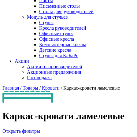
Парты
Письменные столы
Столы для руководителей
Модуль для стульев
Стулья
Кресла руководителей
Офисные стулья
Офисные кресла
Компьютерные кресла
Детские кресла
Стулья для КаБаРе
Акции
Акции от производителей
Акционные предложения
Распродажа
Главная
/
Товары
/
Кровати
/
Каркас-кровати ламелевые
Каркас-кровати ламелевые
Открыть фильтры