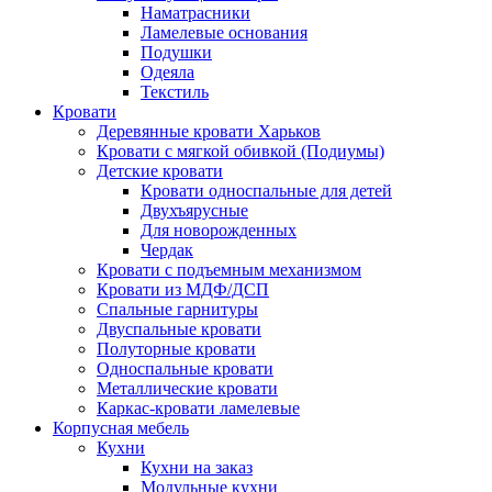
Наматрасники
Ламелевые основания
Подушки
Одеяла
Текстиль
Кровати
Деревянные кровати Харьков
Кровати с мягкой обивкой (Подиумы)
Детские кровати
Кровати односпальные для детей
Двухъярусные
Для новорожденных
Чердак
Кровати с подъемным механизмом
Кровати из МДФ/ДСП
Спальные гарнитуры
Двуспальные кровати
Полуторные кровати
Односпальные кровати
Металлические кровати
Каркас-кровати ламелевые
Корпусная мебель
Кухни
Кухни на заказ
Модульные кухни