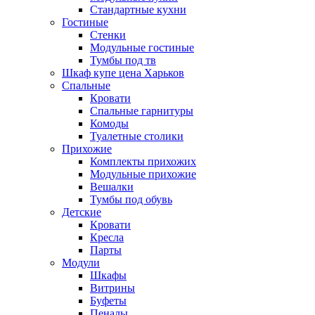
Стандартные кухни
Гостиные
Стенки
Модульные гостиные
Тумбы под тв
Шкаф купе цена Харьков
Спальные
Кровати
Спальные гарнитуры
Комоды
Туалетные столики
Прихожие
Комплекты прихожих
Модульные прихожие
Вешалки
Тумбы под обувь
Детские
Кровати
Кресла
Парты
Модули
Шкафы
Витрины
Буфеты
Пеналы