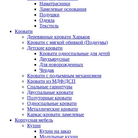
Наматрасники
Ламелевые основания
Подушки
Одеяла
Текстиль
Кровати
Деревянные кровати Харьков
Кровати с мягкой обивкой (Подиумы)
Детские кровати
Кровати односпальные для детей
Двухъярусные
Для новорожденных
Чердак
Кровати с подъемным механизмом
Кровати из МДФ/ДСП
Спальные гарнитуры
Двуспальные кровати
Полуторные кровати
Односпальные кровати
Металлические кровати
Каркас-кровати ламелевые
Корпусная мебель
Кухни
Кухни на заказ
Модульные кухни