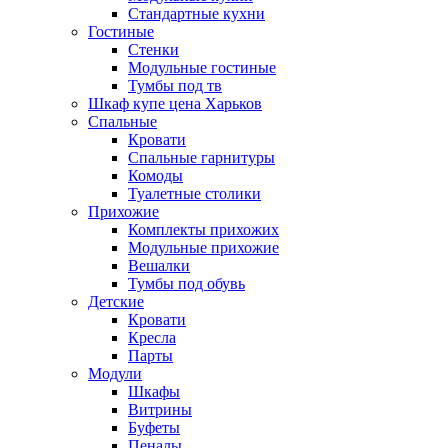
Стандартные кухни
Гостиные
Стенки
Модульные гостиные
Тумбы под тв
Шкаф купе цена Харьков
Спальные
Кровати
Спальные гарнитуры
Комоды
Туалетные столики
Прихожие
Комплекты прихожих
Модульные прихожие
Вешалки
Тумбы под обувь
Детские
Кровати
Кресла
Парты
Модули
Шкафы
Витрины
Буфеты
Пеналы