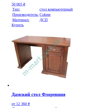
50 065
₴
Тип:
стол компьютерный
Производитель:
Cokme
Материал:
ДСП
Купить
Дамский стол Флоренция
от
12 360
₴