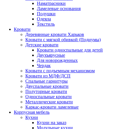
Наматрасники
Ламелевые основания
Подушки
Одеяла
Текстиль
Кровати
Деревянные кровати Харьков
Кровати с мягкой обивкой (Подиумы)
Детские кровати
Кровати односпальные для детей
Двухъярусные
Для новорожденных
Чердак
Кровати с подъемным механизмом
Кровати из МДФ/ДСП
Спальные гарнитуры
Двуспальные кровати
Полуторные кровати
Односпальные кровати
Металлические кровати
Каркас-кровати ламелевые
Корпусная мебель
Кухни
Кухни на заказ
Модульные кухни