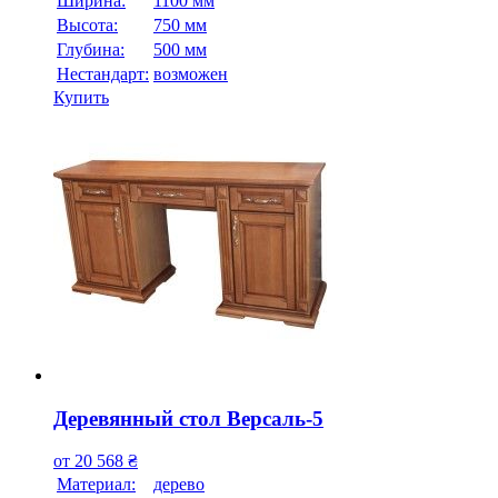
Ширина:
1100 мм
Высота:
750 мм
Глубина:
500 мм
Нестандарт:
возможен
Купить
Деревянный стол Версаль-5
от
20 568
₴
Материал:
дерево