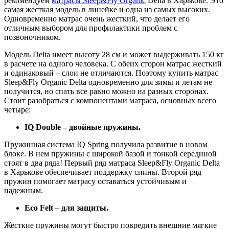
рекомендуем
матрасы Sleep&Fly Organic
Delta в Харькове. Это
самая жесткая модель в линейке и одна из самых высоких.
Одновременно матрас очень жесткий, что делает его
отличным выбором для профилактики проблем с
позвоночником.
Модель Delta имеет высоту 28 см и может выдерживать 150 кг
в расчете на одного человека. С обеих сторон матрас жесткий
и одинаковый – слои не отличаются. Поэтому купить матрас
Sleep&Fly Organic Delta одновременно для зимы и летам не
получится, но спать все равно можно на разных сторонах.
Стоит разобраться с компонентами матраса, основных всего
четыре:
IQ Double – двойные пружины.
Пружинная система IQ Spring получила развитие в новом
блоке. В нем пружины с широкой базой и тонкой серединой
стоят в два ряда! Первый ряд матраса Sleep&Fly Organic Delta
в Харькове обеспечивает поддержку спины. Второй ряд
пружин помогает матрасу оставаться устойчивым и
надежным.
Eco Felt – для защиты.
Жесткие пружины могут быстро повредить внешние мягкие