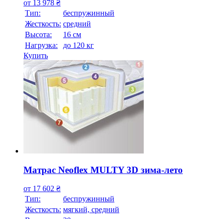
от
13 978
₴
Тип:
беспружинный
Жесткость:
средний
Высотa:
16 см
Нагрузка:
до 120 кг
Купить
Матрас Neoflex MULTY 3D зима-лето
от
17 602
₴
Тип:
беспружинный
Жесткость:
мягкий, средний