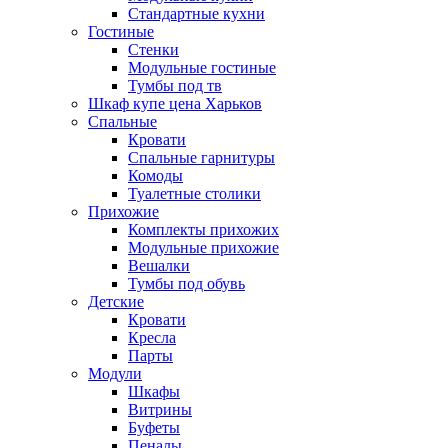
Стандартные кухни
Гостиные
Стенки
Модульные гостиные
Тумбы под тв
Шкаф купе цена Харьков
Спальные
Кровати
Спальные гарнитуры
Комоды
Туалетные столики
Прихожие
Комплекты прихожих
Модульные прихожие
Вешалки
Тумбы под обувь
Детские
Кровати
Кресла
Парты
Модули
Шкафы
Витрины
Буфеты
Пеналы