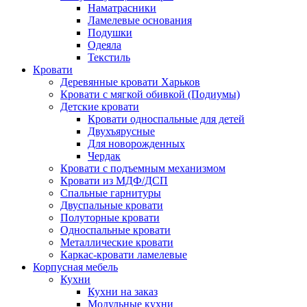
Наматрасники
Ламелевые основания
Подушки
Одеяла
Текстиль
Кровати
Деревянные кровати Харьков
Кровати с мягкой обивкой (Подиумы)
Детские кровати
Кровати односпальные для детей
Двухъярусные
Для новорожденных
Чердак
Кровати с подъемным механизмом
Кровати из МДФ/ДСП
Спальные гарнитуры
Двуспальные кровати
Полуторные кровати
Односпальные кровати
Металлические кровати
Каркас-кровати ламелевые
Корпусная мебель
Кухни
Кухни на заказ
Модульные кухни