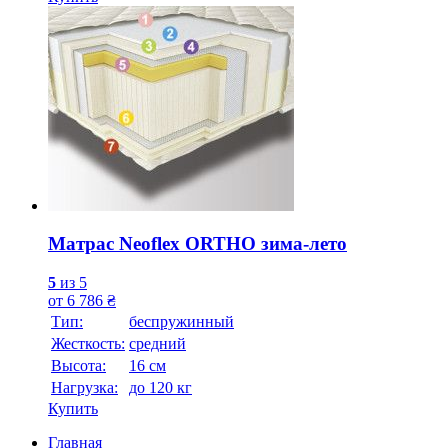
Матрас Neoflex ORTHO зима-лето
5
из 5
от
6 786
₴
Тип:
беспружинный
Жесткость:
средний
Высотa:
16 см
Нагрузка:
до 120 кг
Купить
Главная