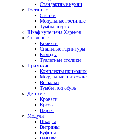
Стандартные кухни
Гостиные
Стенки
Модульные гостиные
Тумбы под тв
Шкаф купе цена Харьков
Спальные
Кровати
Спальные гарнитуры
Комоды
Туалетные столики
Прихожие
Комплекты прихожих
Модульные прихожие
Вешалки
Тумбы под обувь
Детские
Кровати
Кресла
Парты
Модули
Шкафы
Витрины
Буфеты
Пеналы