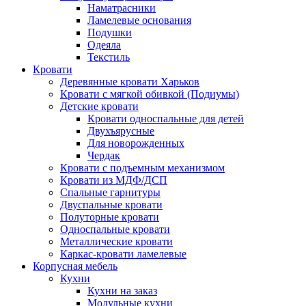
Наматрасники
Ламелевые основания
Подушки
Одеяла
Текстиль
Кровати
Деревянные кровати Харьков
Кровати с мягкой обивкой (Подиумы)
Детские кровати
Кровати односпальные для детей
Двухъярусные
Для новорожденных
Чердак
Кровати с подъемным механизмом
Кровати из МДФ/ДСП
Спальные гарнитуры
Двуспальные кровати
Полуторные кровати
Односпальные кровати
Металлические кровати
Каркас-кровати ламелевые
Корпусная мебель
Кухни
Кухни на заказ
Модульные кухни