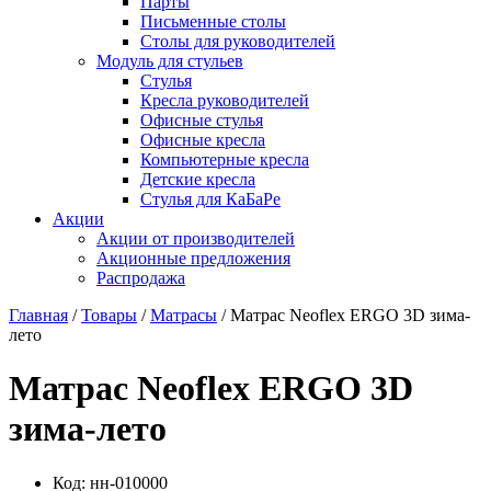
Парты
Письменные столы
Столы для руководителей
Модуль для стульев
Стулья
Кресла руководителей
Офисные стулья
Офисные кресла
Компьютерные кресла
Детские кресла
Стулья для КаБаРе
Акции
Акции от производителей
Акционные предложения
Распродажа
Главная
/
Товары
/
Матрасы
/ Матрас Neoflex ERGO 3D зима-
лето
Матрас Neoflex ERGO 3D
зима-лето
Код:
нн-010000