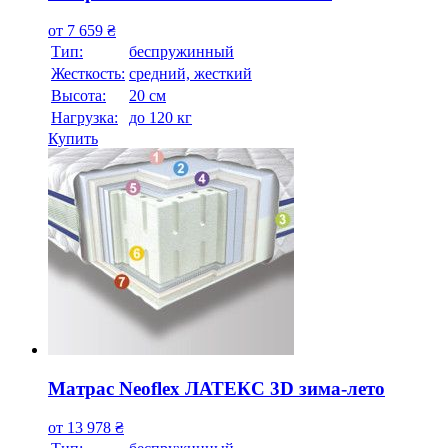
от
7 659
₴
Тип:
беспружинный
Жесткость:
средний, жесткий
Высотa:
20 см
Нагрузка:
до 120 кг
Купить
Матрас Neoflex ЛАТЕКС 3D зима-лето
от
13 978
₴