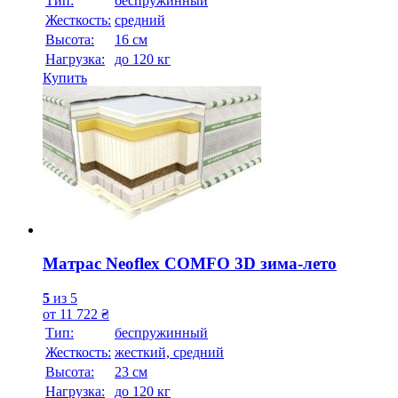
Тип:
беспружинный
Жесткость:
средний
Высотa:
16 см
Нагрузка:
до 120 кг
Купить
Матрас Neoflex COMFO 3D зима-лето
5
из 5
от
11 722
₴
Тип:
беспружинный
Жесткость:
жесткий, средний
Высотa:
23 см
Нагрузка:
до 120 кг