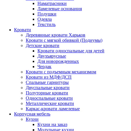
Наматрасники
Ламелевые основания
Подушки
Одеяла
Текстиль
Кровати
Деревянные кровати Харьков
Кровати с мягкой обивкой (Подиумы)
Детские кровати
Кровати односпальные для детей
Двухъярусные
Для новорожденных
Чердак
Кровати с подъемным механизмом
Кровати из МДФ/ДСП
Спальные гарнитуры
Двуспальные кровати
Полуторные кровати
Односпальные кровати
Металлические кровати
Каркас-кровати ламелевые
Корпусная мебель
Кухни
Кухни на заказ
Модульные кухни