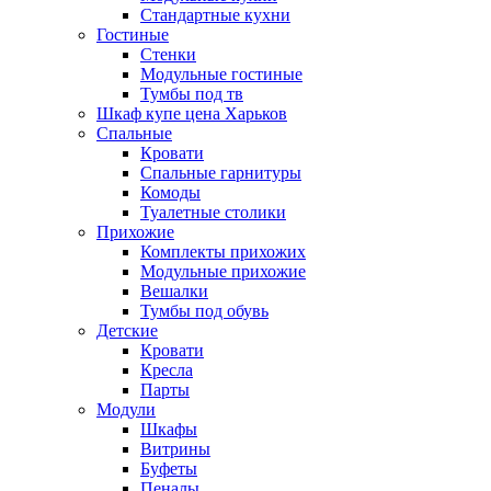
Стандартные кухни
Гостиные
Стенки
Модульные гостиные
Тумбы под тв
Шкаф купе цена Харьков
Спальные
Кровати
Спальные гарнитуры
Комоды
Туалетные столики
Прихожие
Комплекты прихожих
Модульные прихожие
Вешалки
Тумбы под обувь
Детские
Кровати
Кресла
Парты
Модули
Шкафы
Витрины
Буфеты
Пеналы