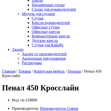
Парты
Письменные столы
Столы для руководителей
Модуль для стульев
Стулья
Кресла руководителей
Офисные стулья
Офисные кресла
Компьютерные кресла
Детские кресла
Стулья для КаБаРе
Акции
Акции от производителей
Акционные предложения
Распродажа
Главная
/
Товары
/
Корпусная мебель
/
Пеналы
/ Пенал 450
Кросслайн
Пенал 450 Кросслайн
Код:
ck-120800
Производитель:
Производитель Cokme