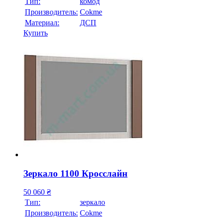
Тип:
комод
Производитель:
Cokme
Материал:
ДСП
Купить
Зеркало 1100 Кросслайн
50 060
₴
Тип:
зеркало
Производитель:
Cokme