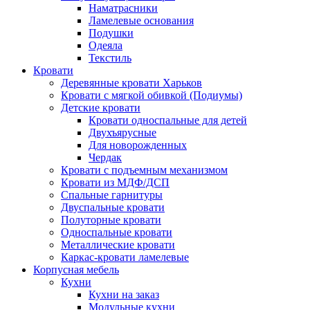
Наматрасники
Ламелевые основания
Подушки
Одеяла
Текстиль
Кровати
Деревянные кровати Харьков
Кровати с мягкой обивкой (Подиумы)
Детские кровати
Кровати односпальные для детей
Двухъярусные
Для новорожденных
Чердак
Кровати с подъемным механизмом
Кровати из МДФ/ДСП
Спальные гарнитуры
Двуспальные кровати
Полуторные кровати
Односпальные кровати
Металлические кровати
Каркас-кровати ламелевые
Корпусная мебель
Кухни
Кухни на заказ
Модульные кухни