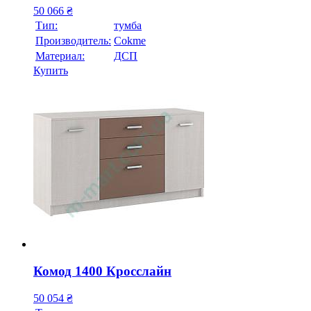
50 066
₴
Тип:
тумба
Производитель:
Cokme
Материал:
ДСП
Купить
Комод 1400 Кросслайн
50 054
₴