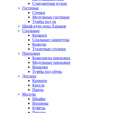
Стандартные кухни
Гостиные
Стенки
Модульные гостиные
Тумбы под тв
Шкаф купе цена Харьков
Спальные
Кровати
Спальные гарнитуры
Комоды
Туалетные столики
Прихожие
Комплекты прихожих
Модульные прихожие
Вешалки
Тумбы под обувь
Детские
Кровати
Кресла
Парты
Модули
Шкафы
Витрины
Буфеты
Пеналы