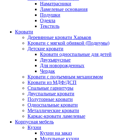
Наматрасники
Ламелевые основания
Подушки
Одеяла
Текстиль
Кровати
Деревянные кровати Харьков
Кровати с мягкой обивкой (Подиумы)
Детские кровати
Кровати односпальные для детей
Двухъярусные
Для новорожденных
Чердак
Кровати с подъемным механизмом
Кровати из МДФ/ДСП
Спальные гарнитуры
Двуспальные кровати
Полуторные кровати
Односпальные кровати
Металлические кровати
Каркас-кровати ламелевые
Корпусная мебель
Кухни
Кухни на заказ
Модульные кухни