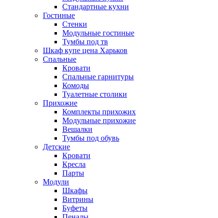
Стандартные кухни
Гостиные
Стенки
Модульные гостиные
Тумбы под тв
Шкаф купе цена Харьков
Спальные
Кровати
Спальные гарнитуры
Комоды
Туалетные столики
Прихожие
Комплекты прихожих
Модульные прихожие
Вешалки
Тумбы под обувь
Детские
Кровати
Кресла
Парты
Модули
Шкафы
Витрины
Буфеты
Пеналы