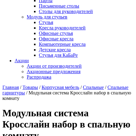
Парты
Письменные столы
Столы для руководителей
Модуль для стульев
Стулья
Кресла руководителей
Офисные стулья
Офисные кресла
Компьютерные кресла
Детские кресла
Стулья для КаБаРе
Акции
Акции от производителей
Акционные предложения
Распродажа
Главная
/
Товары
/
Корпусная мебель
/
Спальные
/
Спальные
гарнитуры
/ Модульная система Кросслайн набор в спальную
комнату
Модульная система
Кросслайн набор в спальную
комнату