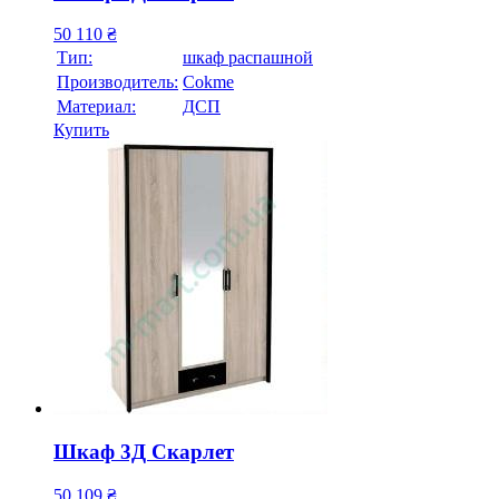
50 110
₴
Тип:
шкаф распашной
Производитель:
Cokme
Материал:
ДСП
Купить
Шкаф 3Д Скарлет
50 109
₴