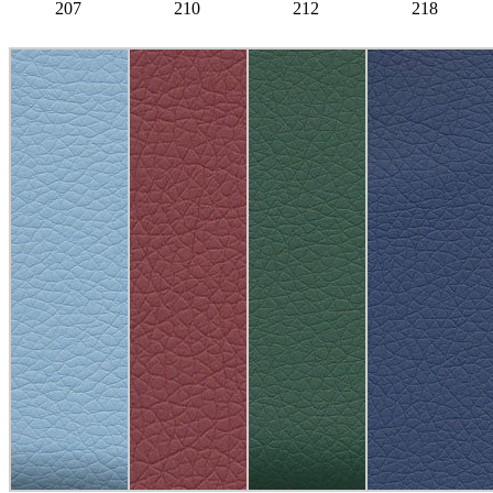
207
210
212
218