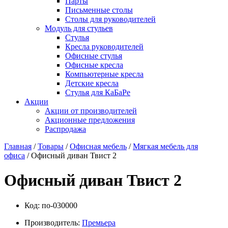
Парты
Письменные столы
Столы для руководителей
Модуль для стульев
Стулья
Кресла руководителей
Офисные стулья
Офисные кресла
Компьютерные кресла
Детские кресла
Стулья для КаБаРе
Акции
Акции от производителей
Акционные предложения
Распродажа
Главная
/
Товары
/
Офисная мебель
/
Мягкая мебель для
офиса
/ Офисный диван Твист 2
Офисный диван Твист 2
Код:
по-030000
Производитель:
Премьера