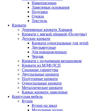
Наматрасники
Ламелевые основания
Подушки
Одеяла
Текстиль
Кровати
Деревянные кровати Харьков
Кровати с мягкой обивкой (Подиумы)
Детские кровати
Кровати односпальные для детей
Двухъярусные
Для новорожденных
Чердак
Кровати с подъемным механизмом
Кровати из МДФ/ДСП
Спальные гарнитуры
Двуспальные кровати
Полуторные кровати
Односпальные кровати
Металлические кровати
Каркас-кровати ламелевые
Корпусная мебель
Кухни
Кухни на заказ
Модульные кухни