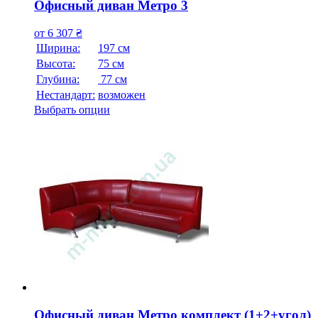
Офисный диван Метро 3
от
6 307
₴
Ширина:
197 см
Высота:
75 см
Глубина:
77 см
Нестандарт:
возможен
Выбрать опции
Офисный диван Метро комплект (1+2+угол)