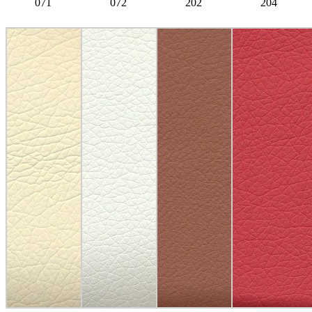
071
072
202
204