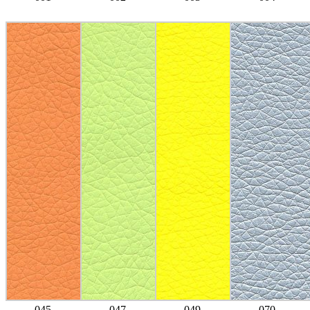
045
047
049
070