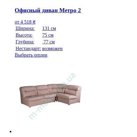
Офисный диван Метро 2
от
4 518
₴
Ширина:
131 см
Высота:
75 см
Глубина:
77 см
Нестандарт:
возможен
Выбрать опции