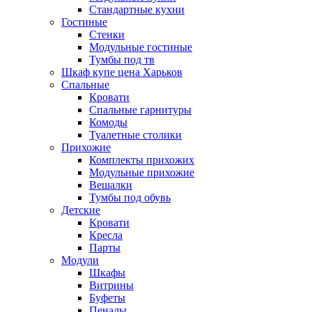
Стандартные кухни
Гостиные
Стенки
Модульные гостиные
Тумбы под тв
Шкаф купе цена Харьков
Спальные
Кровати
Спальные гарнитуры
Комоды
Туалетные столики
Прихожие
Комплекты прихожих
Модульные прихожие
Вешалки
Тумбы под обувь
Детские
Кровати
Кресла
Парты
Модули
Шкафы
Витрины
Буфеты
Пеналы