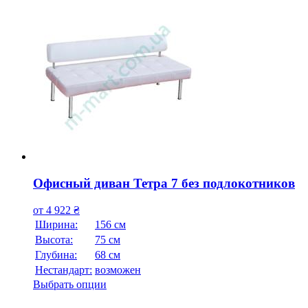
Офисный диван Тетра 7 без подлокотников
от
4 922
₴
Ширина:
156 см
Высота:
75 см
Глубина:
68 см
Нестандарт:
возможен
Выбрать опции