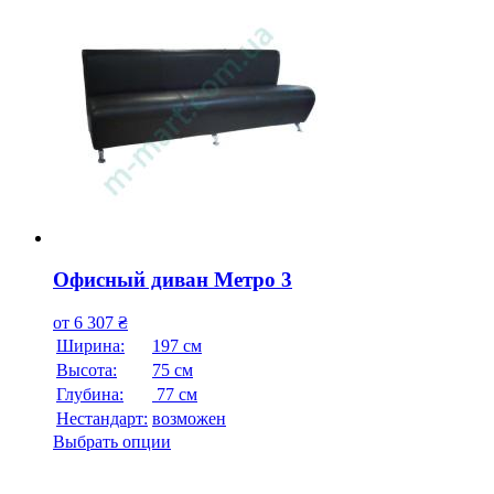
Офисный диван Метро 3
от
6 307
₴
Ширина:
197 см
Высота:
75 см
Глубина:
77 см
Нестандарт:
возможен
Выбрать опции