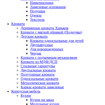
Наматрасники
Ламелевые основания
Подушки
Одеяла
Текстиль
Кровати
Деревянные кровати Харьков
Кровати с мягкой обивкой (Подиумы)
Детские кровати
Кровати односпальные для детей
Двухъярусные
Для новорожденных
Чердак
Кровати с подъемным механизмом
Кровати из МДФ/ДСП
Спальные гарнитуры
Двуспальные кровати
Полуторные кровати
Односпальные кровати
Металлические кровати
Каркас-кровати ламелевые
Корпусная мебель
Кухни
Кухни на заказ
Модульные кухни