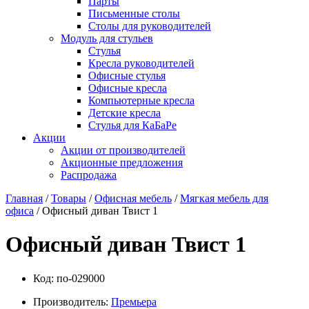
Парты
Письменные столы
Столы для руководителей
Модуль для стульев
Стулья
Кресла руководителей
Офисные стулья
Офисные кресла
Компьютерные кресла
Детские кресла
Стулья для КаБаРе
Акции
Акции от производителей
Акционные предложения
Распродажа
Главная
/
Товары
/
Офисная мебель
/
Мягкая мебель для
офиса
/ Офисный диван Твист 1
Офисный диван Твист 1
Код:
по-029000
Производитель:
Премьера