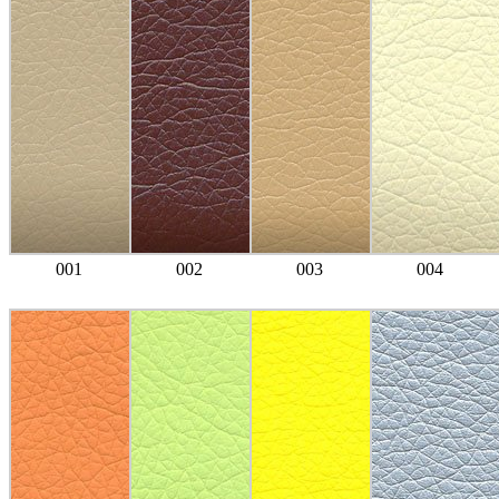
001
002
003
004