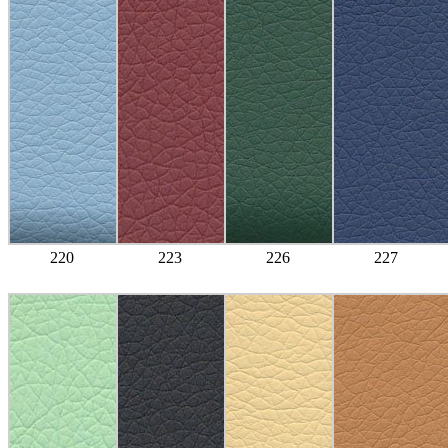
220
223
226
227