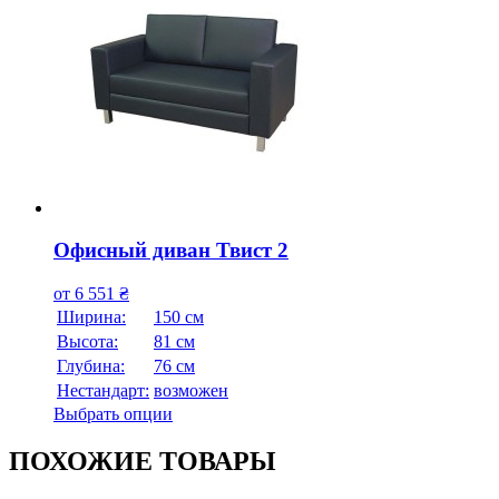
Офисный диван Твист 2
от
6 551
₴
Ширина:
150 см
Высота:
81 см
Глубина:
76 см
Нестандарт:
возможен
Выбрать опции
ПОХОЖИЕ ТОВАРЫ