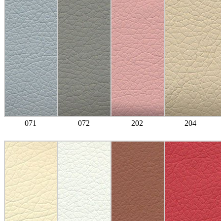
071
072
202
204