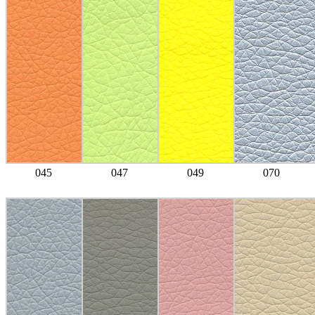
045
047
049
070