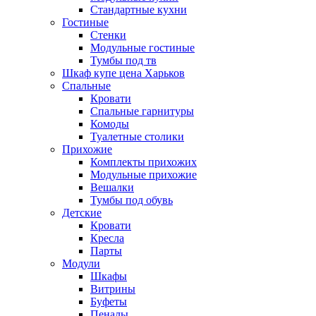
Стандартные кухни
Гостиные
Стенки
Модульные гостиные
Тумбы под тв
Шкаф купе цена Харьков
Спальные
Кровати
Спальные гарнитуры
Комоды
Туалетные столики
Прихожие
Комплекты прихожих
Модульные прихожие
Вешалки
Тумбы под обувь
Детские
Кровати
Кресла
Парты
Модули
Шкафы
Витрины
Буфеты
Пеналы