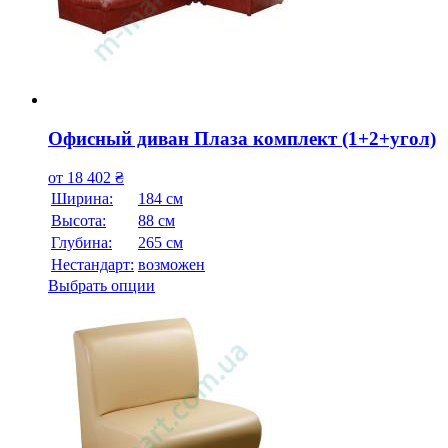
Офисный диван Плаза комплект (1+2+угол)
от
18 402
₴
Ширина:
184 см
Высота:
88 см
Глубина:
265 см
Нестандарт:
возможен
Выбрать опции