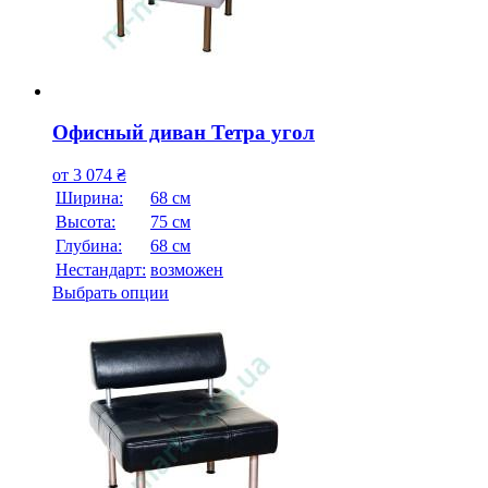
Офисный диван Тетра угол
от
3 074
₴
Ширина:
68 см
Высота:
75 см
Глубина:
68 см
Нестандарт:
возможен
Выбрать опции