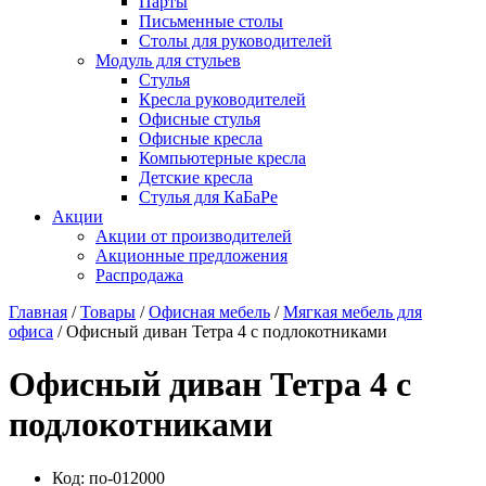
Парты
Письменные столы
Столы для руководителей
Модуль для стульев
Стулья
Кресла руководителей
Офисные стулья
Офисные кресла
Компьютерные кресла
Детские кресла
Стулья для КаБаРе
Акции
Акции от производителей
Акционные предложения
Распродажа
Главная
/
Товары
/
Офисная мебель
/
Мягкая мебель для
офиса
/ Офисный диван Тетра 4 с подлокотниками
Офисный диван Тетра 4 с
подлокотниками
Код:
по-012000