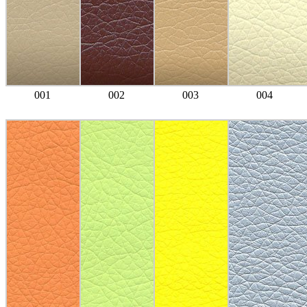
001
002
003
004