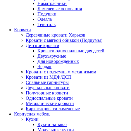
Наматрасники
Ламелевые основания
Подушки
Одеяла
Текстиль
Кровати
Деревянные кровати Харьков
Кровати с мягкой обивкой (Подиумы)
Детские кровати
Кровати односпальные для детей
Двухъярусные
Для новорожденных
Чердак
Кровати с подъемным механизмом
Кровати из МДФ/ДСП
Спальные гарнитуры
Двуспальные кровати
Полуторные кровати
Односпальные кровати
Металлические кровати
Каркас-кровати ламелевые
Корпусная мебель
Кухни
Кухни на заказ
Модульные кухни