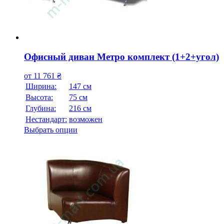
Офисный диван Метро комплект (1+2+угол)
от
11 761
₴
Ширина:
147 см
Высота:
75 см
Глубина:
216 см
Нестандарт:
возможен
Выбрать опции