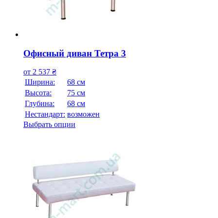
Офисный диван Тетра 3
от
2 537
₴
Ширина:
68 см
Высота:
75 см
Глубина:
68 см
Нестандарт:
возможен
Выбрать опции