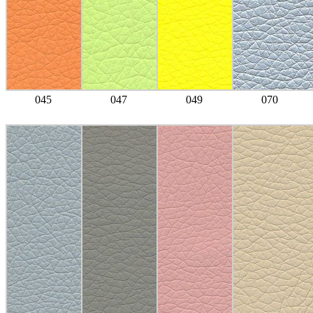
045
047
049
070