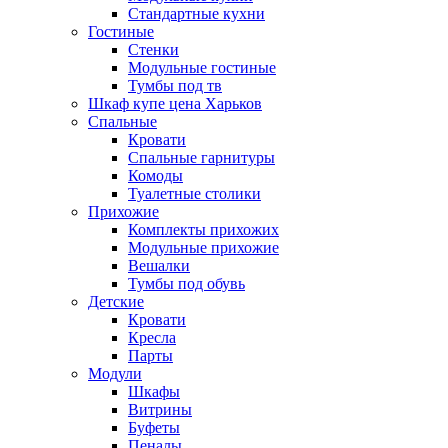
Стандартные кухни
Гостиные
Стенки
Модульные гостиные
Тумбы под тв
Шкаф купе цена Харьков
Спальные
Кровати
Спальные гарнитуры
Комоды
Туалетные столики
Прихожие
Комплекты прихожих
Модульные прихожие
Вешалки
Тумбы под обувь
Детские
Кровати
Кресла
Парты
Модули
Шкафы
Витрины
Буфеты
Пеналы