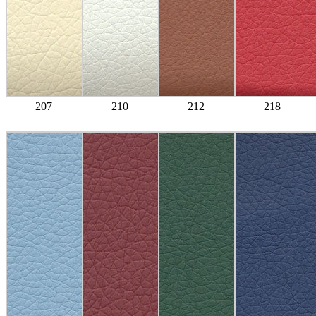
207
210
212
218