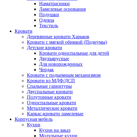
Наматрасники
Ламелевые основания
Подушки
Одеяла
Текстиль
Кровати
Деревянные кровати Харьков
Кровати с мягкой обивкой (Подиумы)
Детские кровати
Кровати односпальные для детей
Двухъярусные
Для новорожденных
Чердак
Кровати с подъемным механизмом
Кровати из МДФ/ДСП
Спальные гарнитуры
Двуспальные кровати
Полуторные кровати
Односпальные кровати
Металлические кровати
Каркас-кровати ламелевые
Корпусная мебель
Кухни
Кухни на заказ
Модульные кухни