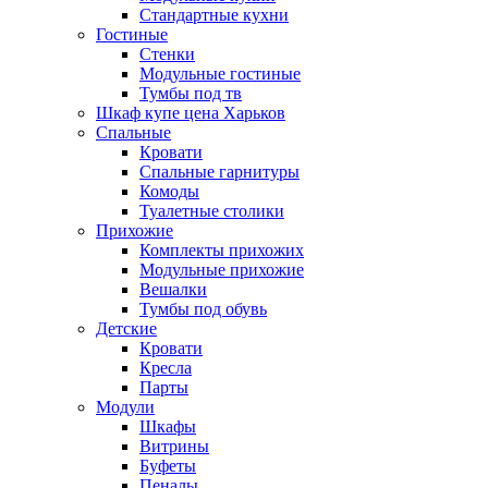
Стандартные кухни
Гостиные
Стенки
Модульные гостиные
Тумбы под тв
Шкаф купе цена Харьков
Спальные
Кровати
Спальные гарнитуры
Комоды
Туалетные столики
Прихожие
Комплекты прихожих
Модульные прихожие
Вешалки
Тумбы под обувь
Детские
Кровати
Кресла
Парты
Модули
Шкафы
Витрины
Буфеты
Пеналы