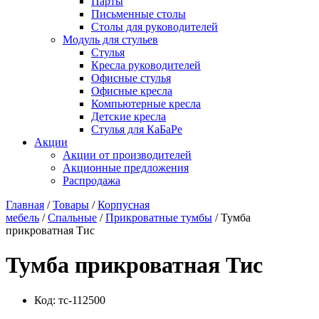
Парты
Письменные столы
Столы для руководителей
Модуль для стульев
Стулья
Кресла руководителей
Офисные стулья
Офисные кресла
Компьютерные кресла
Детские кресла
Стулья для КаБаРе
Акции
Акции от производителей
Акционные предложения
Распродажа
Главная
/
Товары
/
Корпусная
мебель
/
Спальные
/
Прикроватные тумбы
/ Тумба
прикроватная Тис
Тумба прикроватная Тис
Код:
тс-112500