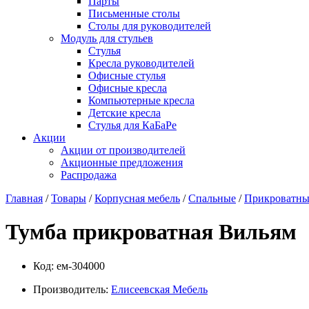
Парты
Письменные столы
Столы для руководителей
Модуль для стульев
Стулья
Кресла руководителей
Офисные стулья
Офисные кресла
Компьютерные кресла
Детские кресла
Стулья для КаБаРе
Акции
Акции от производителей
Акционные предложения
Распродажа
Главная
/
Товары
/
Корпусная мебель
/
Спальные
/
Прикроватны
Тумба прикроватная Вильям
Код:
ем-304000
Производитель:
Елисеевская Мебель