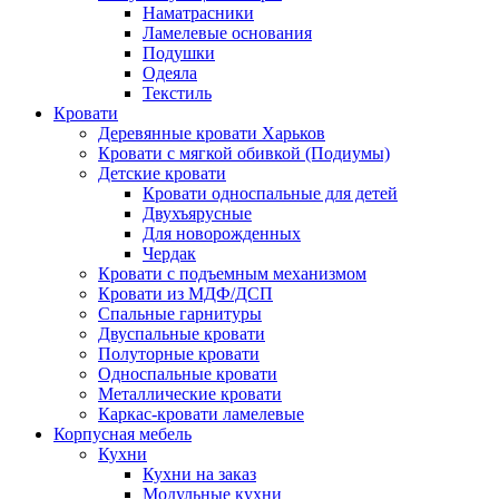
Наматрасники
Ламелевые основания
Подушки
Одеяла
Текстиль
Кровати
Деревянные кровати Харьков
Кровати с мягкой обивкой (Подиумы)
Детские кровати
Кровати односпальные для детей
Двухъярусные
Для новорожденных
Чердак
Кровати с подъемным механизмом
Кровати из МДФ/ДСП
Спальные гарнитуры
Двуспальные кровати
Полуторные кровати
Односпальные кровати
Металлические кровати
Каркас-кровати ламелевые
Корпусная мебель
Кухни
Кухни на заказ
Модульные кухни