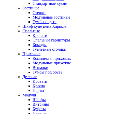
Стандартные кухни
Гостиные
Стенки
Модульные гостиные
Тумбы под тв
Шкаф купе цена Харьков
Спальные
Кровати
Спальные гарнитуры
Комоды
Туалетные столики
Прихожие
Комплекты прихожих
Модульные прихожие
Вешалки
Тумбы под обувь
Детские
Кровати
Кресла
Парты
Модули
Шкафы
Витрины
Буфеты
Пеналы