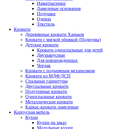
Наматрасники
Ламелевые основания
Подушки
Одеяла
Текстиль
Кровати
Деревянные кровати Харьков
Кровати с мягкой обивкой (Подиумы)
Детские кровати
Кровати односпальные для детей
Двухъярусные
Для новорожденных
Чердак
Кровати с подъемным механизмом
Кровати из МДФ/ДСП
Спальные гарнитуры
Двуспальные кровати
Полуторные кровати
Односпальные кровати
Металлические кровати
Каркас-кровати ламелевые
Корпусная мебель
Кухни
Кухни на заказ
Модульные кухни