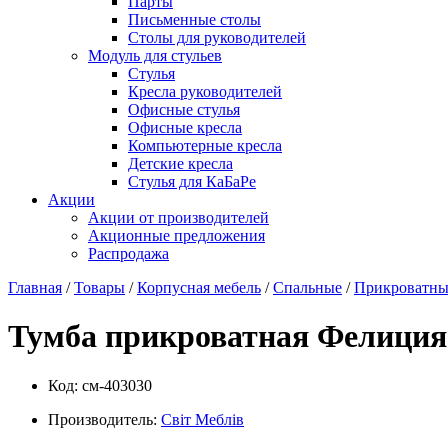
Парты
Письменные столы
Столы для руководителей
Модуль для стульев
Стулья
Кресла руководителей
Офисные стулья
Офисные кресла
Компьютерные кресла
Детские кресла
Стулья для КаБаРе
Акции
Акции от производителей
Акционные предложения
Распродажа
Главная
/
Товары
/
Корпусная мебель
/
Спальные
/
Прикроватны
Тумба прикроватная Фелиция
Код:
см-403030
Производитель:
Свiт Меблiв