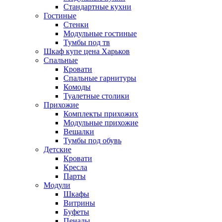
Стандартные кухни
Гостиные
Стенки
Модульные гостиные
Тумбы под тв
Шкаф купе цена Харьков
Спальные
Кровати
Спальные гарнитуры
Комоды
Туалетные столики
Прихожие
Комплекты прихожих
Модульные прихожие
Вешалки
Тумбы под обувь
Детские
Кровати
Кресла
Парты
Модули
Шкафы
Витрины
Буфеты
Пеналы