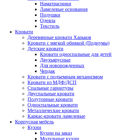
Наматрасники
Ламелевые основания
Подушки
Одеяла
Текстиль
Кровати
Деревянные кровати Харьков
Кровати с мягкой обивкой (Подиумы)
Детские кровати
Кровати односпальные для детей
Двухъярусные
Для новорожденных
Чердак
Кровати с подъемным механизмом
Кровати из МДФ/ДСП
Спальные гарнитуры
Двуспальные кровати
Полуторные кровати
Односпальные кровати
Металлические кровати
Каркас-кровати ламелевые
Корпусная мебель
Кухни
Кухни на заказ
Модульные кухни