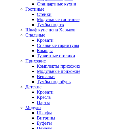
Стандартные кухни
Гостиные
Стенки
Модульные гостиные
Тумбы под тв
Шкаф купе цена Харьков
Спальные
Кровати
Спальные гарнитуры
Комоды
Туалетные столики
Прихожие
Комплекты прихожих
Модульные прихожие
Вешалки
Тумбы под обувь
Детские
Кровати
Кресла
Парты
Модули
Шкафы
Витрины
Буфеты
Пеналы