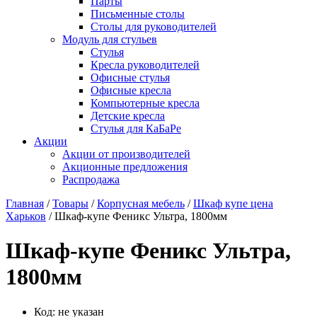
Парты
Письменные столы
Столы для руководителей
Модуль для стульев
Стулья
Кресла руководителей
Офисные стулья
Офисные кресла
Компьютерные кресла
Детские кресла
Стулья для КаБаРе
Акции
Акции от производителей
Акционные предложения
Распродажа
Главная
/
Товары
/
Корпусная мебель
/
Шкаф купе цена
Харьков
/ Шкаф-купе Феникс Ультра, 1800мм
Шкаф-купе Феникс Ультра,
1800мм
Код:
не указан