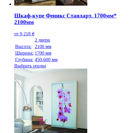
Шкаф-купе Феникс Стандарт, 1700мм*
2100мм
от
9 218
₴
2 двери
Высота:
2100 мм
Ширина:
1700 мм
Глубина:
450-600 мм
Выбрать опции