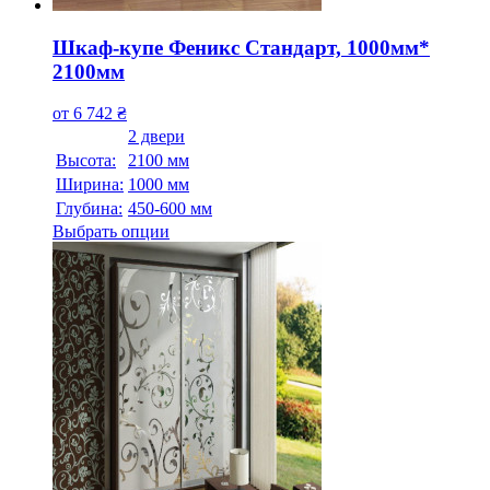
Шкаф-купе Феникс Стандарт, 1000мм*
2100мм
от
6 742
₴
2 двери
Высота:
2100 мм
Ширина:
1000 мм
Глубина:
450-600 мм
Выбрать опции