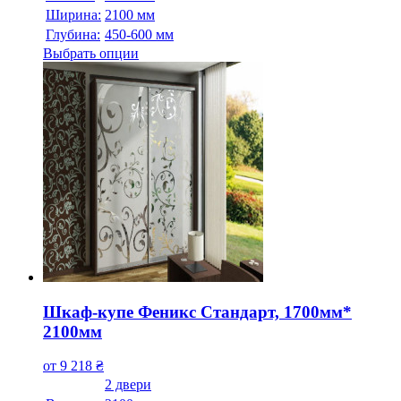
Ширина:
2100 мм
Глубина:
450-600 мм
Выбрать опции
Шкаф-купе Феникс Стандарт, 1700мм*
2100мм
от
9 218
₴
2 двери