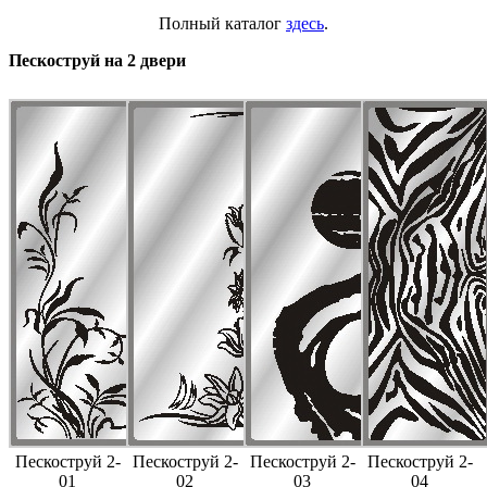
Полный каталог
здесь
.
Пескоструй на 2 двери
Пескоструй 2-
Пескоструй 2-
Пескоструй 2-
Пескоструй 2-
01
02
03
04