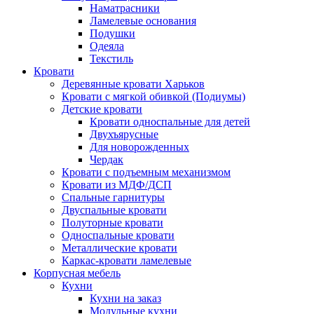
Наматрасники
Ламелевые основания
Подушки
Одеяла
Текстиль
Кровати
Деревянные кровати Харьков
Кровати с мягкой обивкой (Подиумы)
Детские кровати
Кровати односпальные для детей
Двухъярусные
Для новорожденных
Чердак
Кровати с подъемным механизмом
Кровати из МДФ/ДСП
Спальные гарнитуры
Двуспальные кровати
Полуторные кровати
Односпальные кровати
Металлические кровати
Каркас-кровати ламелевые
Корпусная мебель
Кухни
Кухни на заказ
Модульные кухни