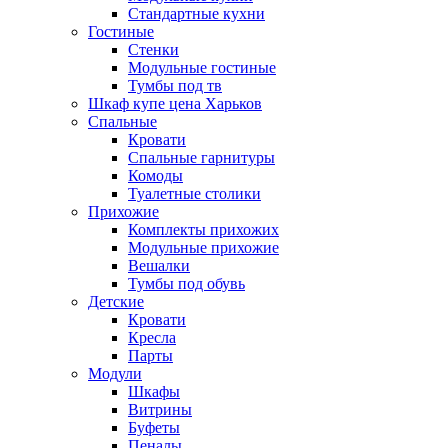
Стандартные кухни
Гостиные
Стенки
Модульные гостиные
Тумбы под тв
Шкаф купе цена Харьков
Спальные
Кровати
Спальные гарнитуры
Комоды
Туалетные столики
Прихожие
Комплекты прихожих
Модульные прихожие
Вешалки
Тумбы под обувь
Детские
Кровати
Кресла
Парты
Модули
Шкафы
Витрины
Буфеты
Пеналы