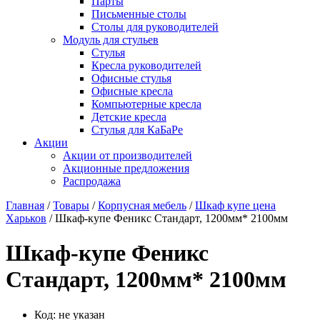
Парты
Письменные столы
Столы для руководителей
Модуль для стульев
Стулья
Кресла руководителей
Офисные стулья
Офисные кресла
Компьютерные кресла
Детские кресла
Стулья для КаБаРе
Акции
Акции от производителей
Акционные предложения
Распродажа
Главная
/
Товары
/
Корпусная мебель
/
Шкаф купе цена
Харьков
/ Шкаф-купе Феникс Стандарт, 1200мм* 2100мм
Шкаф-купе Феникс
Стандарт, 1200мм* 2100мм
Код:
не указан