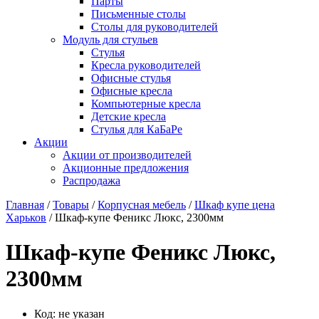
Парты
Письменные столы
Столы для руководителей
Модуль для стульев
Стулья
Кресла руководителей
Офисные стулья
Офисные кресла
Компьютерные кресла
Детские кресла
Стулья для КаБаРе
Акции
Акции от производителей
Акционные предложения
Распродажа
Главная
/
Товары
/
Корпусная мебель
/
Шкаф купе цена
Харьков
/ Шкаф-купе Феникс Люкс, 2300мм
Шкаф-купе Феникс Люкс,
2300мм
Код:
не указан