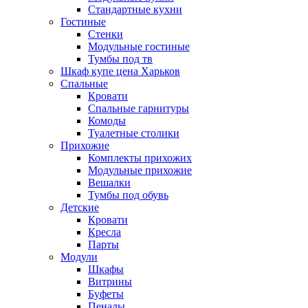
Стандартные кухни
Гостиные
Стенки
Модульные гостиные
Тумбы под тв
Шкаф купе цена Харьков
Спальные
Кровати
Спальные гарнитуры
Комоды
Туалетные столики
Прихожие
Комплекты прихожих
Модульные прихожие
Вешалки
Тумбы под обувь
Детские
Кровати
Кресла
Парты
Модули
Шкафы
Витрины
Буфеты
Пеналы