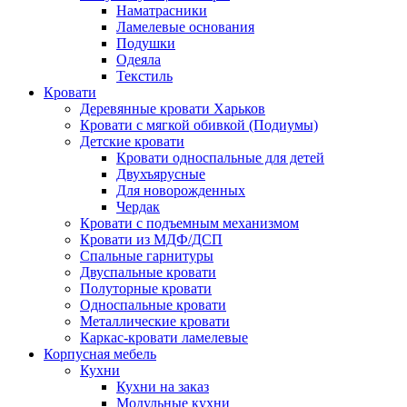
Наматрасники
Ламелевые основания
Подушки
Одеяла
Текстиль
Кровати
Деревянные кровати Харьков
Кровати с мягкой обивкой (Подиумы)
Детские кровати
Кровати односпальные для детей
Двухъярусные
Для новорожденных
Чердак
Кровати с подъемным механизмом
Кровати из МДФ/ДСП
Спальные гарнитуры
Двуспальные кровати
Полуторные кровати
Односпальные кровати
Металлические кровати
Каркас-кровати ламелевые
Корпусная мебель
Кухни
Кухни на заказ
Модульные кухни