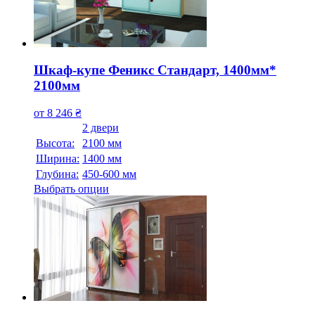
Шкаф-купе Феникс Стандарт, 1400мм*
2100мм
от
8 246
₴
2 двери
Высота:
2100 мм
Ширина:
1400 мм
Глубина:
450-600 мм
Выбрать опции