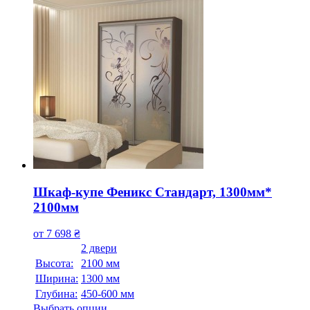
Шкаф-купе Феникс Стандарт, 1300мм*
2100мм
от
7 698
₴
2 двери
Высота:
2100 мм
Ширина:
1300 мм
Глубина:
450-600 мм
Выбрать опции