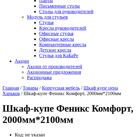
Парты
Письменные столы
Столы для руководителей
Модуль для стульев
Стулья
Кресла руководителей
Офисные стулья
Офисные кресла
Компьютерные кресла
Детские кресла
Стулья для КаБаРе
Акции
Акции от производителей
Акционные предложения
Распродажа
Главная
/
Товары
/
Корпусная мебель
/
Шкаф купе цена
Харьков
/ Шкаф-купе Феникс Комфорт, 2000мм*2100мм
Шкаф-купе Феникс Комфорт,
2000мм*2100мм
Код:
не указан