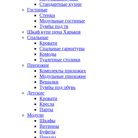
Стандартные кухни
Гостиные
Стенки
Модульные гостиные
Тумбы под тв
Шкаф купе цена Харьков
Спальные
Кровати
Спальные гарнитуры
Комоды
Туалетные столики
Прихожие
Комплекты прихожих
Модульные прихожие
Вешалки
Тумбы под обувь
Детские
Кровати
Кресла
Парты
Модули
Шкафы
Витрины
Буфеты
Пеналы