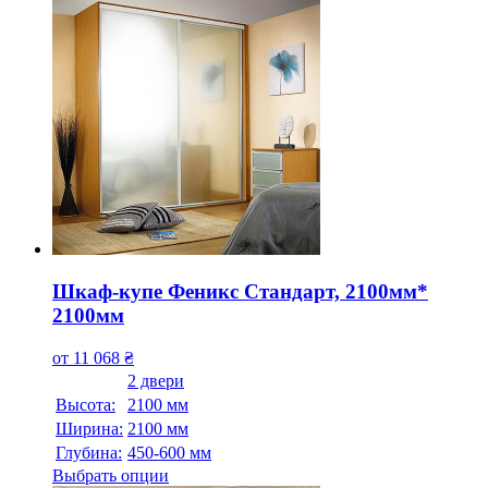
Шкаф-купе Феникс Стандарт, 2100мм*
2100мм
от
11 068
₴
2 двери
Высота:
2100 мм
Ширина:
2100 мм
Глубина:
450-600 мм
Выбрать опции