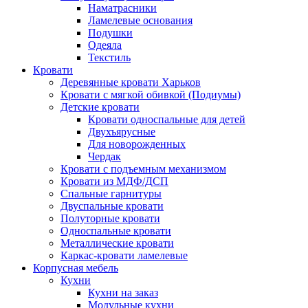
Наматрасники
Ламелевые основания
Подушки
Одеяла
Текстиль
Кровати
Деревянные кровати Харьков
Кровати с мягкой обивкой (Подиумы)
Детские кровати
Кровати односпальные для детей
Двухъярусные
Для новорожденных
Чердак
Кровати с подъемным механизмом
Кровати из МДФ/ДСП
Спальные гарнитуры
Двуспальные кровати
Полуторные кровати
Односпальные кровати
Металлические кровати
Каркас-кровати ламелевые
Корпусная мебель
Кухни
Кухни на заказ
Модульные кухни