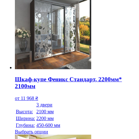
Шкаф-купе Феникс Стандарт, 2200мм*
2100мм
от
11 968
₴
3 двери
Высота:
2100 мм
Ширина:
2200 мм
Глубина:
450-600 мм
Выбрать опции