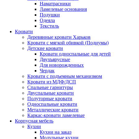
Наматрасники
Ламелевые основания
Подушки
Одеяла
Текстиль
Кровати
Деревянные кровати Харьков
Кровати с мягкой обивкой (Подиумы)
Детские кровати
Кровати односпальные для детей
Двухъярусные
Для новорожденных
Чердак
Кровати с подъемным механизмом
Кровати из МДФ/ДСП
Спальные гарнитуры
Двуспальные кровати
Полуторные кровати
Односпальные кровати
Металлические кровати
Каркас-кровати ламелевые
Корпусная мебель
Кухни
Кухни на заказ
Модульные кухни