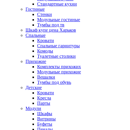
Стандартные кухни
Гостиные
Стенки
Модульные гостиные
Тумбы под тв
Шкаф купе цена Харьков
Спальные
Кровати
Спальные гарнитуры
Комоды
Туалетные столики
Прихожие
Комплекты прихожих
Модульные прихожие
Вешалки
Тумбы под обувь
Детские
Кровати
Кресла
Парты
Модули
Шкафы
Витрины
Буфеты
Пеналы