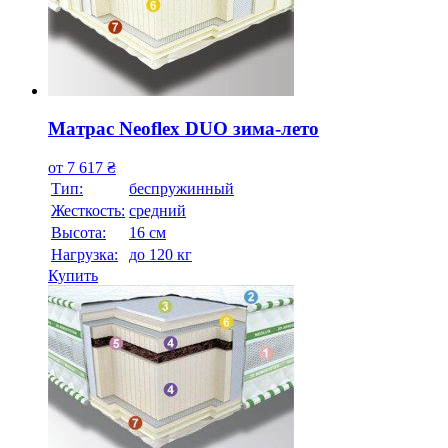
Матрас Neoflex DUO зима-лето
от
7 617
₴
Тип:
беспружинный
Жесткость:
средний
Высотa:
16 см
Нагрузка:
до 120 кг
Купить