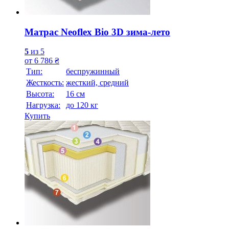
Матрас Neoflex Bio 3D зима-лето
5
из 5
от
6 786
₴
Тип:
беспружинный
Жесткость:
жесткий, средний
Высотa:
16 см
Нагрузка:
до 120 кг
Купить