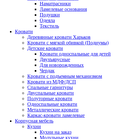
Наматрасники
Ламелевые основания
Подушки
Одеяла
Текстиль
Кровати
Деревянные кровати Харьков
Кровати с мягкой обивкой (Подиумы)
Детские кровати
Кровати односпальные для детей
Двухъярусные
Для новорожденных
Чердак
Кровати с подъемным механизмом
Кровати из МДФ/ДСП
Спальные гарнитуры
Двуспальные кровати
Полуторные кровати
Односпальные кровати
Металлические кровати
Каркас-кровати ламелевые
Корпусная мебель
Кухни
Кухни на заказ
Модульные кухни