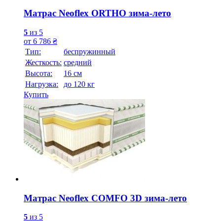
Матрас Neoflex ORTHO зима-лето
5
из 5
от
6 786
₴
Тип:
беспружинный
Жесткость:
средний
Высотa:
16 см
Нагрузка:
до 120 кг
Купить
Матрас Neoflex COMFO 3D зима-лето
5
из 5