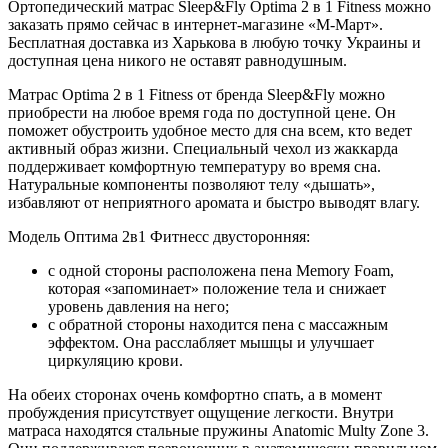
Ортопедический матрас Sleep&Fly Optima 2 в 1 Fitness можно
заказать прямо сейчас в интернет-магазине «М-Март».
Бесплатная доставка из Харькова в любую точку Украины и
доступная цена никого не оставят равнодушным.
Матрас Optima 2 в 1 Fitness от бренда Sleep&Fly можно
приобрести на любое время года по доступной цене. Он
поможет обустроить удобное место для сна всем, кто ведет
активный образ жизни. Специальный чехол из жаккарда
поддерживает комфортную температуру во время сна.
Натуральные компоненты позволяют телу «дышать»,
избавляют от неприятного аромата и быстро выводят влагу.
Модель Оптима 2в1 Фитнесс двусторонняя:
с одной стороны расположена пена Memory Foam,
которая «запоминает» положение тела и снижает
уровень давления на него;
с обратной стороны находится пена с массажным
эффектом. Она расслабляет мышцы и улучшает
циркуляцию крови.
На обеих сторонах очень комфортно спать, а в момент
пробуждения присутствует ощущение легкости. Внутри
матраса находятся стальные пружины Anatomic Multy Zone 3.