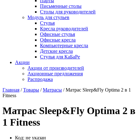
Парты
Письменные столы
Столы для руководителей
Модуль для стульев
Стулья
Кресла руководителей
Офисные стулья
Офисные кресла
Компьютерные кресла
Детские кресла
Стулья для КаБаРе
Акции
Акции от производителей
Акционные предложения
Распродажа
Главная
/
Товары
/
Матрасы
/ Матрас Sleep&Fly Optima 2 в 1
Fitness
Матрас Sleep&Fly Optima 2 в
1 Fitness
Код:
не указан