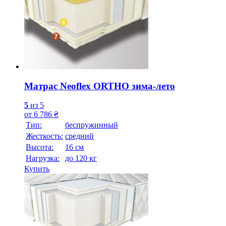
Матрас Neoflex ORTHO зима-лето
5
из 5
от
6 786
₴
Тип:
беспружинный
Жесткость:
средний
Высотa:
16 см
Нагрузка:
до 120 кг
Купить