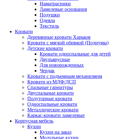
Наматрасники
Ламелевые основания
Подушки
Одеяла
Текстиль
Кровати
Деревянные кровати Харьков
Кровати с мягкой обивкой (Подиумы)
Детские кровати
Кровати односпальные для детей
Двухъярусные
Для новорожденных
Чердак
Кровати с подъемным механизмом
Кровати из МДФ/ДСП
Спальные гарнитуры
Двуспальные кровати
Полуторные кровати
Односпальные кровати
Металлические кровати
Каркас-кровати ламелевые
Корпусная мебель
Кухни
Кухни на заказ
Модульные кухни