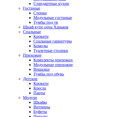
Стандартные кухни
Гостиные
Стенки
Модульные гостиные
Тумбы под тв
Шкаф купе цена Харьков
Спальные
Кровати
Спальные гарнитуры
Комоды
Туалетные столики
Прихожие
Комплекты прихожих
Модульные прихожие
Вешалки
Тумбы под обувь
Детские
Кровати
Кресла
Парты
Модули
Шкафы
Витрины
Буфеты
Пеналы