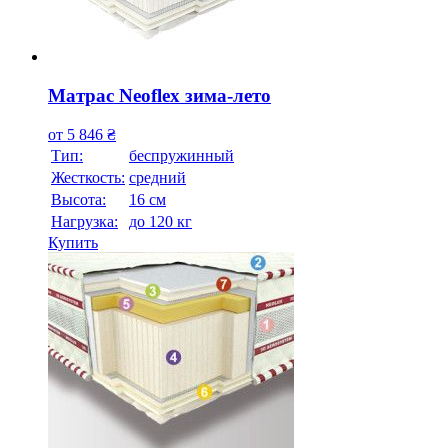
Матрас Neoflex зима-лето
от
5 846
₴
Тип:
беспружинный
Жесткость:
средний
Высотa:
16 см
Нагрузка:
до 120 кг
Купить