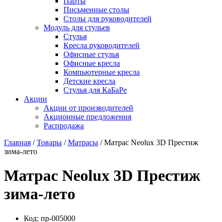
Парты
Письменные столы
Столы для руководителей
Модуль для стульев
Стулья
Кресла руководителей
Офисные стулья
Офисные кресла
Компьютерные кресла
Детские кресла
Стулья для КаБаРе
Акции
Акции от производителей
Акционные предложения
Распродажа
Главная
/
Товары
/
Матрасы
/ Матрас Neolux 3D Престиж
зима-лето
Матрас Neolux 3D Престиж
зима-лето
Код:
пр-005000