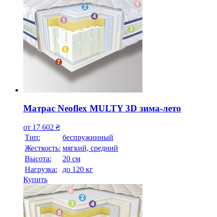
Матрас Neoflex MULTY 3D зима-лето
от
17 602
₴
Тип:
беспружинный
Жесткость:
мягкий, средний
Высотa:
20 см
Нагрузка:
до 120 кг
Купить