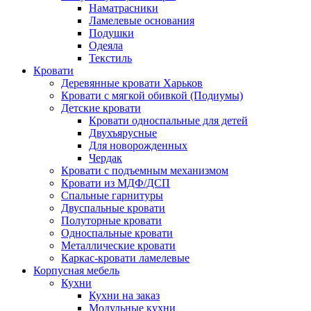
Наматрасники
Ламелевые основания
Подушки
Одеяла
Текстиль
Кровати
Деревянные кровати Харьков
Кровати с мягкой обивкой (Подиумы)
Детские кровати
Кровати односпальные для детей
Двухъярусные
Для новорожденных
Чердак
Кровати с подъемным механизмом
Кровати из МДФ/ДСП
Спальные гарнитуры
Двуспальные кровати
Полуторные кровати
Односпальные кровати
Металлические кровати
Каркас-кровати ламелевые
Корпусная мебель
Кухни
Кухни на заказ
Модульные кухни