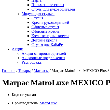
Парты
Письменные столы
Столы для руководителей
Модуль для стульев
Стулья
Кресла руководителей
Офисные стулья
Офисные кресла
Компьютерные кресла
Детские кресла
Стулья для КаБаРе
Акции
Акции от производителей
Акционные предложения
Распродажа
Главная
/
Товары
/
Матрасы
/ Матрас MatroLuxe MEXICO Plus З
Матрас MatroLuxe MEXICO Pl
Код:
не указан
Производитель:
MatroLuxe