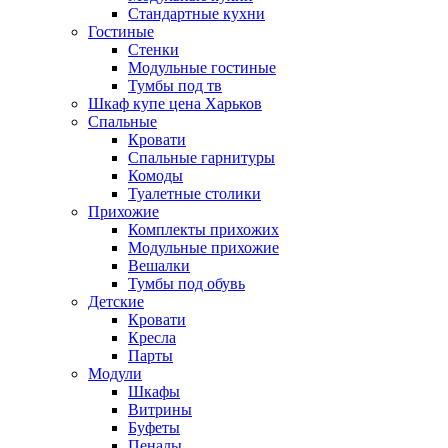
Стандартные кухни
Гостиные
Стенки
Модульные гостиные
Тумбы под тв
Шкаф купе цена Харьков
Спальные
Кровати
Спальные гарнитуры
Комоды
Туалетные столики
Прихожие
Комплекты прихожих
Модульные прихожие
Вешалки
Тумбы под обувь
Детские
Кровати
Кресла
Парты
Модули
Шкафы
Витрины
Буфеты
Пеналы