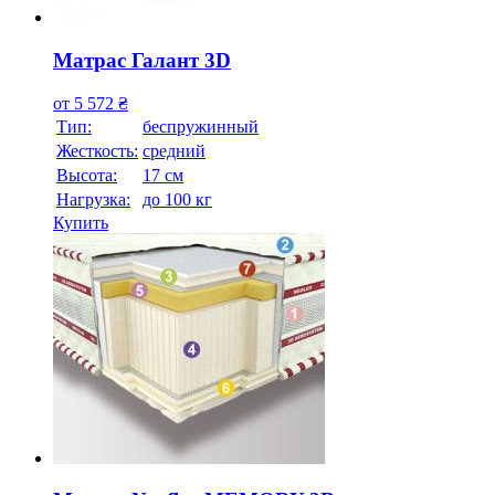
Матрас Галант 3D
от
5 572
₴
Тип:
беспружинный
Жесткость:
средний
Высотa:
17 см
Нагрузка:
до 100 кг
Купить