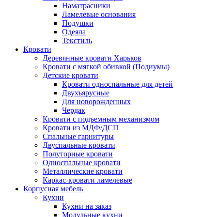
Наматрасники
Ламелевые основания
Подушки
Одеяла
Текстиль
Кровати
Деревянные кровати Харьков
Кровати с мягкой обивкой (Подиумы)
Детские кровати
Кровати односпальные для детей
Двухъярусные
Для новорожденных
Чердак
Кровати с подъемным механизмом
Кровати из МДФ/ДСП
Спальные гарнитуры
Двуспальные кровати
Полуторные кровати
Односпальные кровати
Металлические кровати
Каркас-кровати ламелевые
Корпусная мебель
Кухни
Кухни на заказ
Модульные кухни