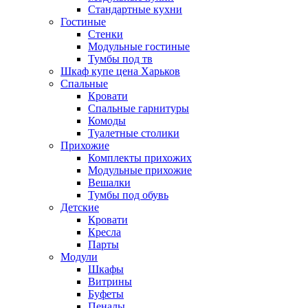
Стандартные кухни
Гостиные
Стенки
Модульные гостиные
Тумбы под тв
Шкаф купе цена Харьков
Спальные
Кровати
Спальные гарнитуры
Комоды
Туалетные столики
Прихожие
Комплекты прихожих
Модульные прихожие
Вешалки
Тумбы под обувь
Детские
Кровати
Кресла
Парты
Модули
Шкафы
Витрины
Буфеты
Пеналы