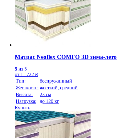
Матрас Neoflex COMFO 3D зима-лето
5
из 5
от
11 722
₴
Тип:
беспружинный
Жесткость:
жесткий, средний
Высотa:
23 см
Нагрузка:
до 120 кг
Купить