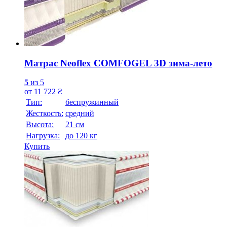
Матрас Neoflex COMFOGEL 3D зима-лето
5
из 5
от
11 722
₴
Тип:
беспружинный
Жесткость:
средний
Высотa:
21 см
Нагрузка:
до 120 кг
Купить