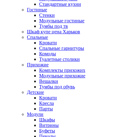
Стандартные кухни
Гостиные
Стенки
Модульные гостиные
Тумбы под тв
Шкаф купе цена Харьков
Спальные
Кровати
Спальные гарнитуры
Комоды
Туалетные столики
Прихожие
Комплекты прихожих
Модульные прихожие
Вешалки
Тумбы под обувь
Детские
Кровати
Кресла
Парты
Модули
Шкафы
Витрины
Буфеты
Пеналы