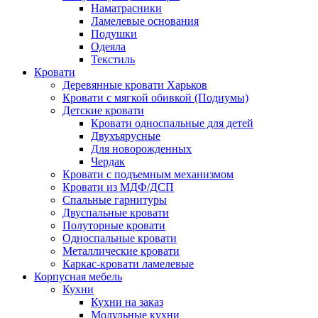
Наматрасники
Ламелевые основания
Подушки
Одеяла
Текстиль
Кровати
Деревянные кровати Харьков
Кровати с мягкой обивкой (Подиумы)
Детские кровати
Кровати односпальные для детей
Двухъярусные
Для новорожденных
Чердак
Кровати с подъемным механизмом
Кровати из МДФ/ДСП
Спальные гарнитуры
Двуспальные кровати
Полуторные кровати
Односпальные кровати
Металлические кровати
Каркас-кровати ламелевые
Корпусная мебель
Кухни
Кухни на заказ
Модульные кухни