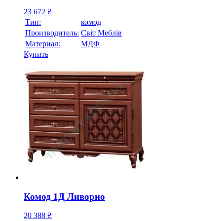
23 672
₴
Тип:
комод
Производитель:
Свiт Меблiв
Материал:
МДФ
Купить
Комод 1Д Ливорно
20 388
₴