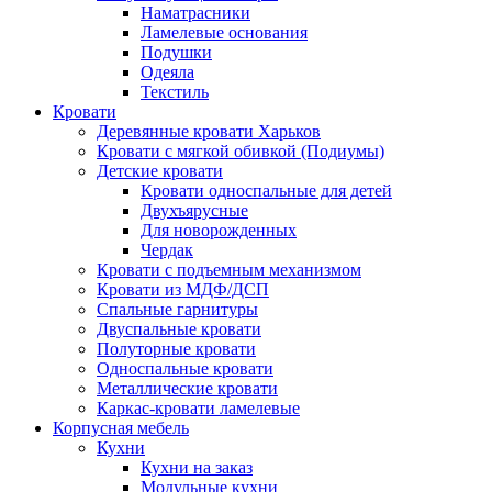
Наматрасники
Ламелевые основания
Подушки
Одеяла
Текстиль
Кровати
Деревянные кровати Харьков
Кровати с мягкой обивкой (Подиумы)
Детские кровати
Кровати односпальные для детей
Двухъярусные
Для новорожденных
Чердак
Кровати с подъемным механизмом
Кровати из МДФ/ДСП
Спальные гарнитуры
Двуспальные кровати
Полуторные кровати
Односпальные кровати
Металлические кровати
Каркас-кровати ламелевые
Корпусная мебель
Кухни
Кухни на заказ
Модульные кухни