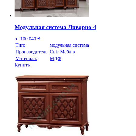
Модульная система Ливорно-4
от
100 040
₴
Тип:
модульная система
Производитель:
Свiт Меблiв
Материал:
МДФ
Купить