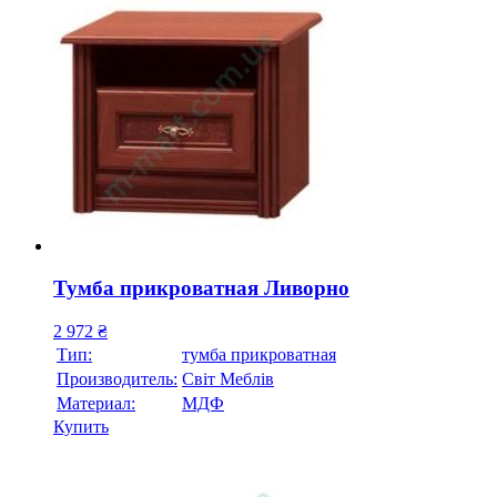
Тумба прикроватная Ливорно
2 972
₴
Тип:
тумба прикроватная
Производитель:
Свiт Меблiв
Материал:
МДФ
Купить