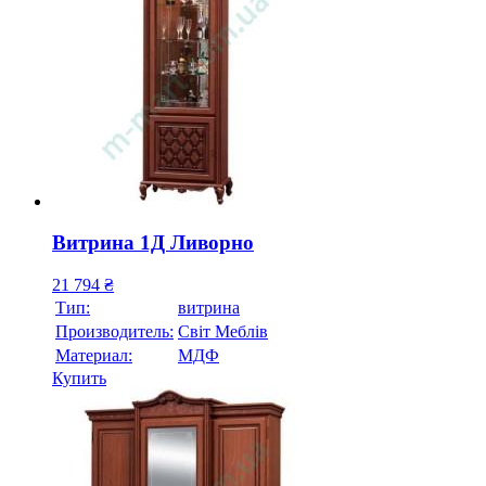
Витрина 1Д Ливорно
21 794
₴
Тип:
витрина
Производитель:
Свiт Меблiв
Материал:
МДФ
Купить