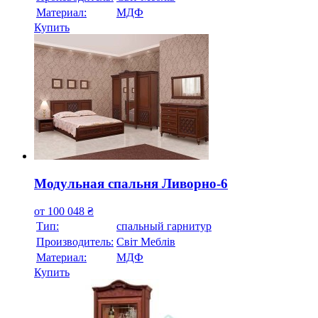
Материал:
МДФ
Купить
Модульная спальня Ливорно-6
от
100 048
₴
Тип:
спальный гарнитур
Производитель:
Свiт Меблiв
Материал:
МДФ
Купить