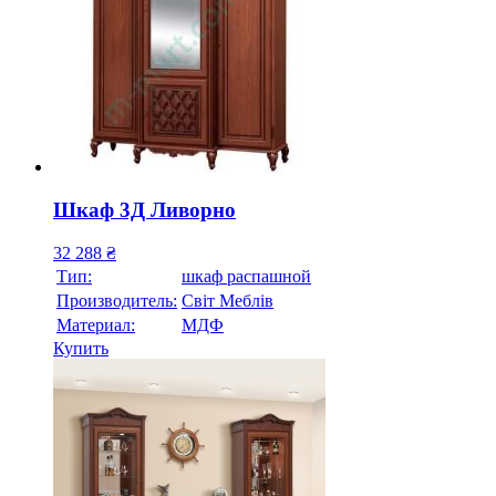
Шкаф 3Д Ливорно
32 288
₴
Тип:
шкаф распашной
Производитель:
Свiт Меблiв
Материал:
МДФ
Купить