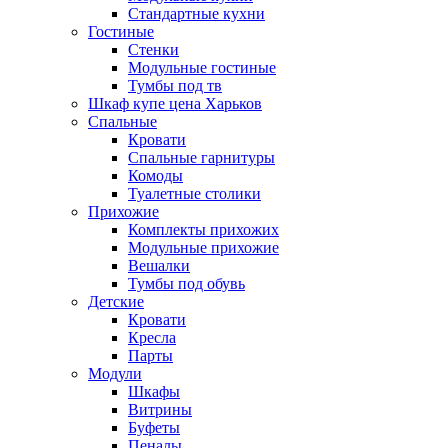
Стандартные кухни
Гостиные
Стенки
Модульные гостиные
Тумбы под тв
Шкаф купе цена Харьков
Спальные
Кровати
Спальные гарнитуры
Комоды
Туалетные столики
Прихожие
Комплекты прихожих
Модульные прихожие
Вешалки
Тумбы под обувь
Детские
Кровати
Кресла
Парты
Модули
Шкафы
Витрины
Буфеты
Пеналы