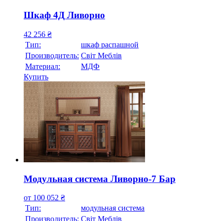
Шкаф 4Д Ливорно
42 256
₴
Тип:
шкаф распашной
Производитель:
Свiт Меблiв
Материал:
МДФ
Купить
Модульная система Ливорно-7 Бар
от
100 052
₴
Тип:
модульная система
Производитель:
Свiт Меблiв