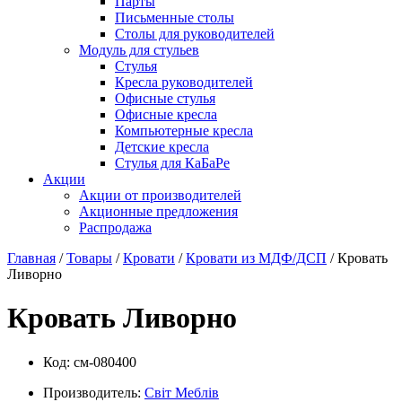
Парты
Письменные столы
Столы для руководителей
Модуль для стульев
Стулья
Кресла руководителей
Офисные стулья
Офисные кресла
Компьютерные кресла
Детские кресла
Стулья для КаБаРе
Акции
Акции от производителей
Акционные предложения
Распродажа
Главная
/
Товары
/
Кровати
/
Кровати из МДФ/ДСП
/ Кровать
Ливорно
Кровать Ливорно
Код:
см-080400
Производитель:
Свiт Меблiв