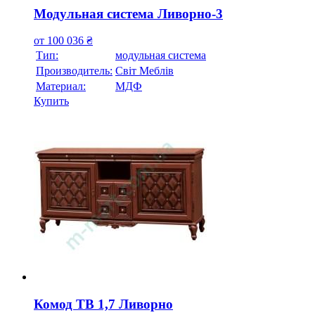
Модульная система Ливорно-3
от
100 036
₴
Тип:
модульная система
Производитель:
Свiт Меблiв
Материал:
МДФ
Купить
Комод ТВ 1,7 Ливорно