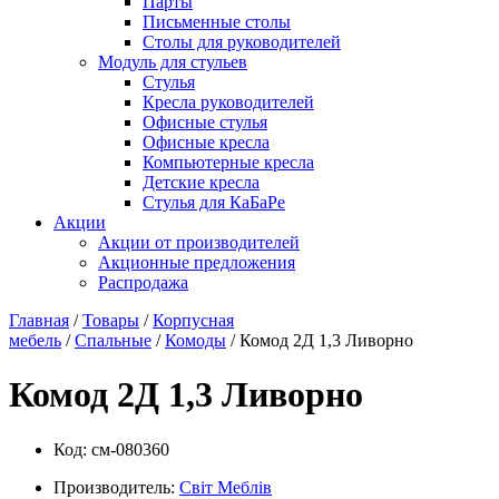
Парты
Письменные столы
Столы для руководителей
Модуль для стульев
Стулья
Кресла руководителей
Офисные стулья
Офисные кресла
Компьютерные кресла
Детские кресла
Стулья для КаБаРе
Акции
Акции от производителей
Акционные предложения
Распродажа
Главная
/
Товары
/
Корпусная
мебель
/
Спальные
/
Комоды
/ Комод 2Д 1,3 Ливорно
Комод 2Д 1,3 Ливорно
Код:
см-080360
Производитель:
Свiт Меблiв