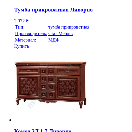
Тумба прикроватная Ливорно
2 972
₴
Тип:
тумба прикроватная
Производитель:
Свiт Меблiв
Материал:
МДФ
Купить
Комод 2Д 1,7 Ливорно