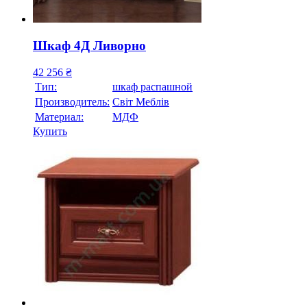
Шкаф 4Д Ливорно
42 256
₴
Тип:
шкаф распашной
Производитель:
Свiт Меблiв
Материал:
МДФ
Купить