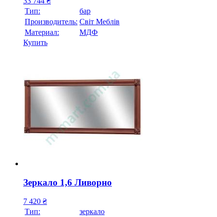
33 744
₴
Тип:
бар
Производитель:
Свiт Меблiв
Материал:
МДФ
Купить
Зеркало 1,6 Ливорно
7 420
₴
Тип:
зеркало