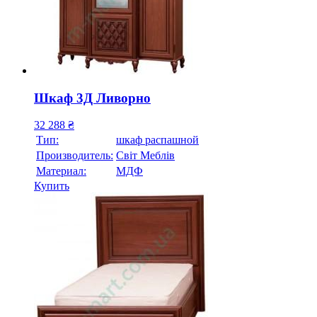
Шкаф 3Д Ливорно
32 288
₴
Тип:
шкаф распашной
Производитель:
Свiт Меблiв
Материал:
МДФ
Купить