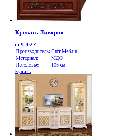
Кровать Ливорно
от
9 702
₴
Производитель:
Свiт Меблiв
Материал:
МДФ
Изголовье:
106 см
Купить