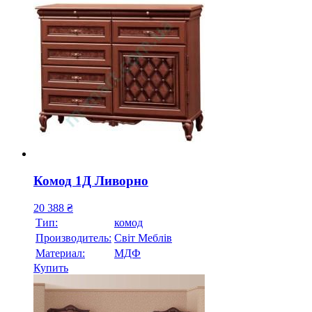
Комод 1Д Ливорно
20 388
₴
Тип:
комод
Производитель:
Свiт Меблiв
Материал:
МДФ
Купить