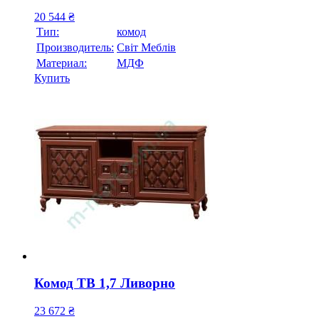
20 544
₴
Тип:
комод
Производитель:
Свiт Меблiв
Материал:
МДФ
Купить
Комод ТВ 1,7 Ливорно
23 672
₴