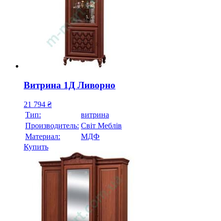
Витрина 1Д Ливорно
21 794
₴
Тип:
витрина
Производитель:
Свiт Меблiв
Материал:
МДФ
Купить