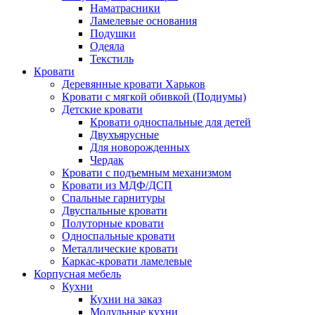
Наматрасники
Ламелевые основания
Подушки
Одеяла
Текстиль
Кровати
Деревянные кровати Харьков
Кровати с мягкой обивкой (Подиумы)
Детские кровати
Кровати односпальные для детей
Двухъярусные
Для новорожденных
Чердак
Кровати с подъемным механизмом
Кровати из МДФ/ДСП
Спальные гарнитуры
Двуспальные кровати
Полуторные кровати
Односпальные кровати
Металлические кровати
Каркас-кровати ламелевые
Корпусная мебель
Кухни
Кухни на заказ
Модульные кухни