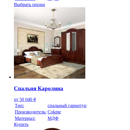
Выбрать опции
Спальня Каролина
от
50 040
₴
Тип:
спальный гарнитур
Производитель:
Cokme
Материал:
МДФ
Купить