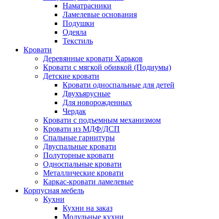
Наматрасники
Ламелевые основания
Подушки
Одеяла
Текстиль
Кровати
Деревянные кровати Харьков
Кровати с мягкой обивкой (Подиумы)
Детские кровати
Кровати односпальные для детей
Двухъярусные
Для новорожденных
Чердак
Кровати с подъемным механизмом
Кровати из МДФ/ДСП
Спальные гарнитуры
Двуспальные кровати
Полуторные кровати
Односпальные кровати
Металлические кровати
Каркас-кровати ламелевые
Корпусная мебель
Кухни
Кухни на заказ
Модульные кухни