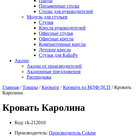
Парты
Письменные столы
Столы для руководителей
Модуль для стульев
Стулья
Кресла руководителей
Офисные стулья
Офисные кресла
Компьютерные кресла
Детские кресла
Стулья для КаБаРе
Акции
Акции от производителей
Акционные предложения
Распродажа
Главная
/
Товары
/
Кровати
/
Кровати из МДФ/ДСП
/ Кровать
Каролина
Кровать Каролина
Код:
ck-212010
Производитель:
Производитель Cokme