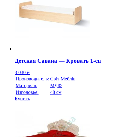
Детская Савана — Кровать 1-сп
3 030
₴
Производитель:
Свiт Меблiв
Материал:
МДФ
Изголовье:
48 см
Купить