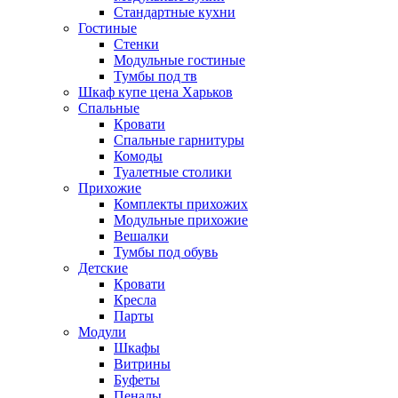
Стандартные кухни
Гостиные
Стенки
Модульные гостиные
Тумбы под тв
Шкаф купе цена Харьков
Спальные
Кровати
Спальные гарнитуры
Комоды
Туалетные столики
Прихожие
Комплекты прихожих
Модульные прихожие
Вешалки
Тумбы под обувь
Детские
Кровати
Кресла
Парты
Модули
Шкафы
Витрины
Буфеты
Пеналы