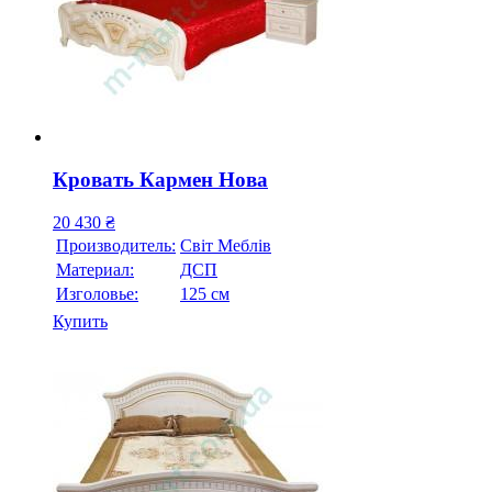
Кровать Кармен Нова
20 430
₴
Производитель:
Свiт Меблiв
Материал:
ДСП
Изголовье:
125 см
Купить