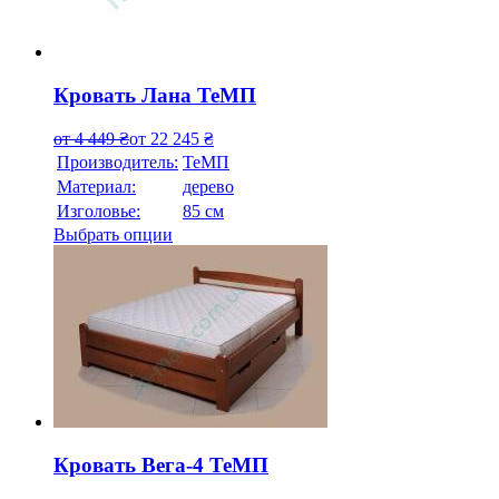
Кровать Лана ТеМП
от
4 449
₴
от
22 245
₴
Производитель:
ТеМП
Материал:
дерево
Изголовье:
85 см
Выбрать опции
Кровать Вега-4 ТеМП