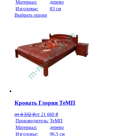
Материал:
дерево
Изголовье:
83 см
Выбрать опции
Кровать Глория ТеМП
от
4 332
₴
от
21 660
₴
Производитель:
ТеМП
Материал:
дерево
Изголовье:
96,5 см