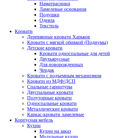
Наматрасники
Ламелевые основания
Подушки
Одеяла
Текстиль
Кровати
Деревянные кровати Харьков
Кровати с мягкой обивкой (Подиумы)
Детские кровати
Кровати односпальные для детей
Двухъярусные
Для новорожденных
Чердак
Кровати с подъемным механизмом
Кровати из МДФ/ДСП
Спальные гарнитуры
Двуспальные кровати
Полуторные кровати
Односпальные кровати
Металлические кровати
Каркас-кровати ламелевые
Корпусная мебель
Кухни
Кухни на заказ
Модульные кухни