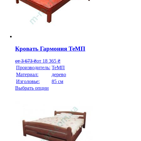
Кровать Гармония ТеМП
от
3 673
₴
от
18 365
₴
Производитель:
ТеМП
Материал:
дерево
Изголовье:
85 см
Выбрать опции