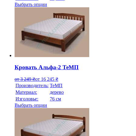
Выбрать опции
Кровать Альфа-2 ТеМП
от
3 249
₴
от
16 245
₴
Производитель:
ТеМП
Материал:
дерево
Изголовье:
76 см
Выбрать опции