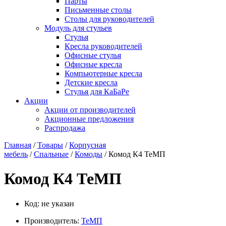
Парты
Письменные столы
Столы для руководителей
Модуль для стульев
Стулья
Кресла руководителей
Офисные стулья
Офисные кресла
Компьютерные кресла
Детские кресла
Стулья для КаБаРе
Акции
Акции от производителей
Акционные предложения
Распродажа
Главная
/
Товары
/
Корпусная
мебель
/
Спальные
/
Комоды
/ Комод К4 ТеМП
Комод К4 ТеМП
Код:
не указан
Производитель:
ТеМП