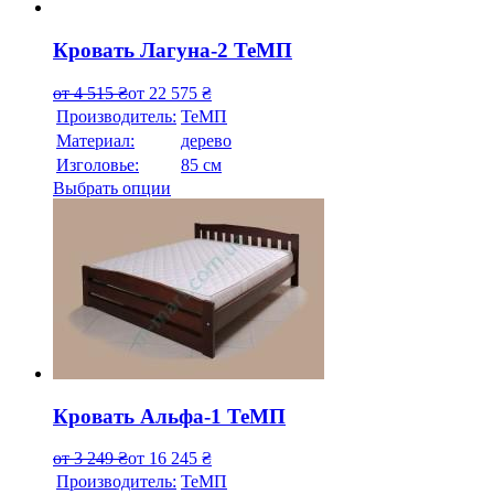
Кровать Лагуна-2 ТеМП
от
4 515
₴
от
22 575
₴
Производитель:
ТеМП
Материал:
дерево
Изголовье:
85 см
Выбрать опции
Кровать Альфа-1 ТеМП
от
3 249
₴
от
16 245
₴
Производитель:
ТеМП