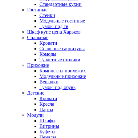
Стандартные кухни
Гостиные
Стенки
Модульные гостиные
Тумбы под тв
Шкаф купе цена Харьков
Спальные
Кровати
Спальные гарнитуры
Комоды
Туалетные столики
Прихожие
Комплекты прихожих
Модульные прихожие
Вешалки
Тумбы под обувь
Детские
Кровати
Кресла
Парты
Модули
Шкафы
Витрины
Буфеты
Пеналы