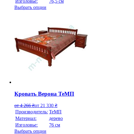
Изголовье:
76,5 см
Выбрать опции
Кровать Верона ТеМП
от
4 266
₴
от
21 330
₴
Производитель:
ТеМП
Материал:
дерево
Изголовье:
76 см
Выбрать опции