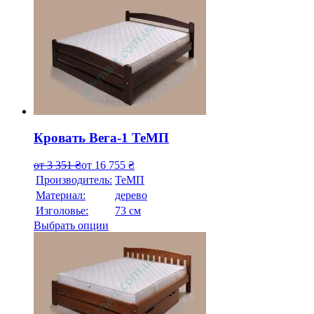
Кровать Вега-1 ТеМП
от
3 351
₴
от
16 755
₴
Производитель:
ТеМП
Материал:
дерево
Изголовье:
73 см
Выбрать опции