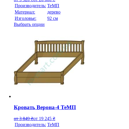
Производитель:
ТеМП
Материал:
дерево
Изголовье:
92 см
Выбрать опции
Кровать Верона-4 ТеМП
от
3 849
₴
от
19 245
₴
Производитель:
ТеМП