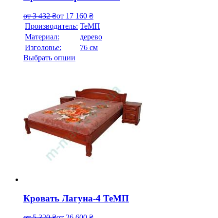
от
3 432
₴
от
17 160
₴
Производитель:
ТеМП
Материал:
дерево
Изголовье:
76 см
Выбрать опции
Кровать Лагуна-4 ТеМП
от
5 320
₴
от
26 600
₴