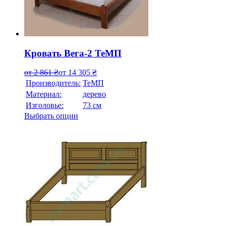
Кровать Вега-2 ТеМП
от
2 861
₴
от
14 305
₴
Производитель:
ТеМП
Материал:
дерево
Изголовье:
73 см
Выбрать опции