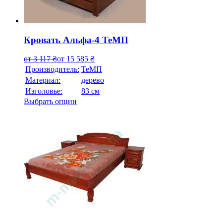
Кровать Альфа-4 ТеМП
от
3 117
₴
от
15 585
₴
Производитель:
ТеМП
Материал:
дерево
Изголовье:
83 см
Выбрать опции