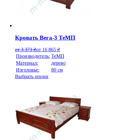
Кровать Вега-3 ТеМП
от
3 373
₴
от
16 865
₴
Производитель:
ТеМП
Материал:
дерево
Изголовье:
80 см
Выбрать опции