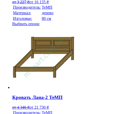
от
3 227
₴
от
16 135
₴
Производитель:
ТеМП
Материал:
дерево
Изголовье:
80 см
Выбрать опции
Кровать Лана-2 ТеМП
от
4 346
₴
от
21 730
₴
Производитель:
ТеМП