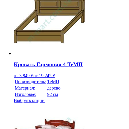
Кровать Гармония-4 ТеМП
от
3 849
₴
от
19 245
₴
Производитель:
ТеМП
Материал:
дерево
Изголовье:
92 см
Выбрать опции