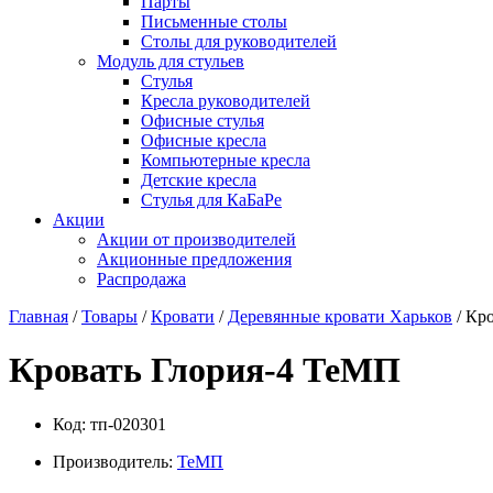
Парты
Письменные столы
Столы для руководителей
Модуль для стульев
Стулья
Кресла руководителей
Офисные стулья
Офисные кресла
Компьютерные кресла
Детские кресла
Стулья для КаБаРе
Акции
Акции от производителей
Акционные предложения
Распродажа
Главная
/
Товары
/
Кровати
/
Деревянные кровати Харьков
/ Кр
Кровать Глория-4 ТеМП
Код:
тп-020301
Производитель:
ТеМП