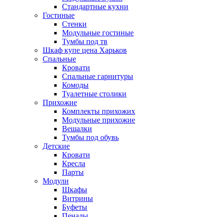
Стандартные кухни
Гостиные
Стенки
Модульные гостиные
Тумбы под тв
Шкаф купе цена Харьков
Спальные
Кровати
Спальные гарнитуры
Комоды
Туалетные столики
Прихожие
Комплекты прихожих
Модульные прихожие
Вешалки
Тумбы под обувь
Детские
Кровати
Кресла
Парты
Модули
Шкафы
Витрины
Буфеты
Пеналы