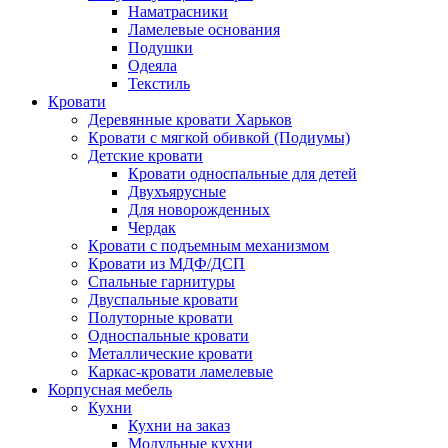
Наматрасники
Ламелевые основания
Подушки
Одеяла
Текстиль
Кровати
Деревянные кровати Харьков
Кровати с мягкой обивкой (Подиумы)
Детские кровати
Кровати односпальные для детей
Двухъярусные
Для новорожденных
Чердак
Кровати с подъемным механизмом
Кровати из МДФ/ДСП
Спальные гарнитуры
Двуспальные кровати
Полуторные кровати
Односпальные кровати
Металлические кровати
Каркас-кровати ламелевые
Корпусная мебель
Кухни
Кухни на заказ
Модульные кухни