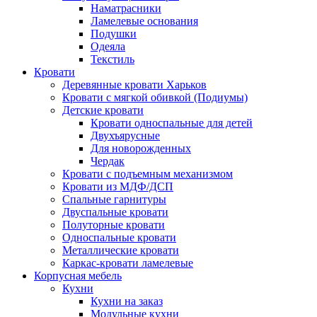
Наматрасники
Ламелевые основания
Подушки
Одеяла
Текстиль
Кровати
Деревянные кровати Харьков
Кровати с мягкой обивкой (Подиумы)
Детские кровати
Кровати односпальные для детей
Двухъярусные
Для новорожденных
Чердак
Кровати с подъемным механизмом
Кровати из МДФ/ДСП
Спальные гарнитуры
Двуспальные кровати
Полуторные кровати
Односпальные кровати
Металлические кровати
Каркас-кровати ламелевые
Корпусная мебель
Кухни
Кухни на заказ
Модульные кухни