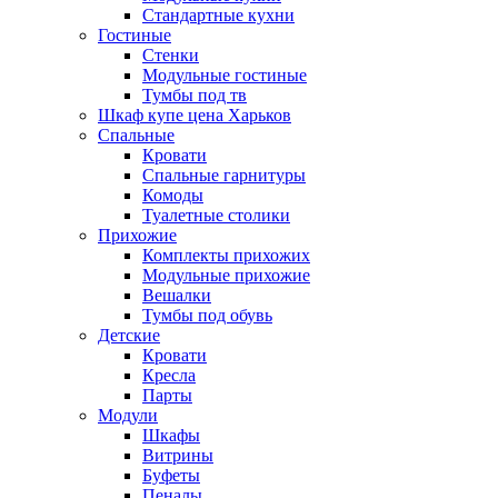
Стандартные кухни
Гостиные
Стенки
Модульные гостиные
Тумбы под тв
Шкаф купе цена Харьков
Спальные
Кровати
Спальные гарнитуры
Комоды
Туалетные столики
Прихожие
Комплекты прихожих
Модульные прихожие
Вешалки
Тумбы под обувь
Детские
Кровати
Кресла
Парты
Модули
Шкафы
Витрины
Буфеты
Пеналы