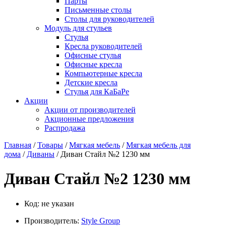
Парты
Письменные столы
Столы для руководителей
Модуль для стульев
Стулья
Кресла руководителей
Офисные стулья
Офисные кресла
Компьютерные кресла
Детские кресла
Стулья для КаБаРе
Акции
Акции от производителей
Акционные предложения
Распродажа
Главная
/
Товары
/
Мягкая мебель
/
Мягкая мебель для
дома
/
Диваны
/ Диван Стайл №2 1230 мм
Диван Стайл №2 1230 мм
Код:
не указан
Производитель:
Style Group