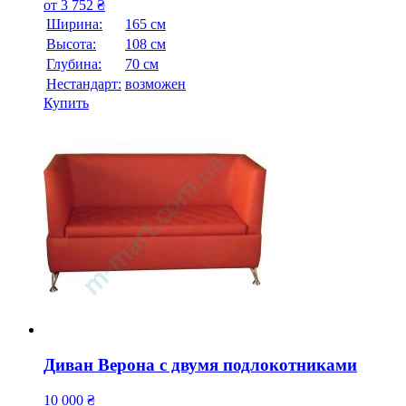
от
3 752
₴
Ширина:
165 см
Высота:
108 см
Глубина:
70 см
Нестандарт:
возможен
Купить
Диван Верона с двумя подлокотниками
10 000
₴