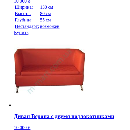
10 000
₴
Ширина:
130 см
Высота:
80 см
Глубина:
55 см
Нестандарт:
возможен
Купить
Диван Верона с двумя подлокотниками
10 000
₴