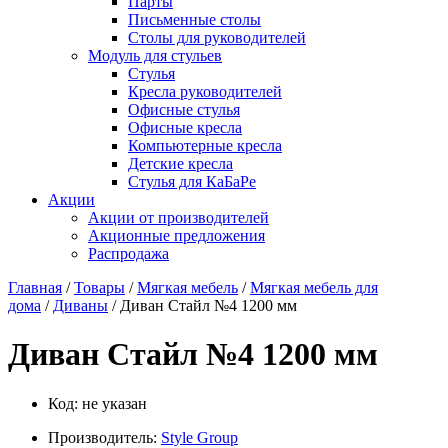
Парты
Письменные столы
Столы для руководителей
Модуль для стульев
Стулья
Кресла руководителей
Офисные стулья
Офисные кресла
Компьютерные кресла
Детские кресла
Стулья для КаБаРе
Акции
Акции от производителей
Акционные предложения
Распродажа
Главная
/
Товары
/
Мягкая мебель
/
Мягкая мебель для
дома
/
Диваны
/ Диван Стайл №4 1200 мм
Диван Стайл №4 1200 мм
Код:
не указан
Производитель:
Style Group