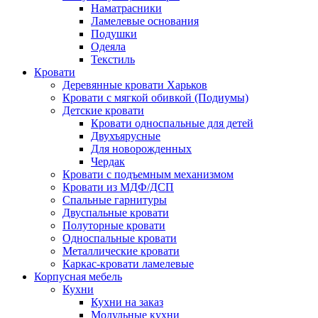
Наматрасники
Ламелевые основания
Подушки
Одеяла
Текстиль
Кровати
Деревянные кровати Харьков
Кровати с мягкой обивкой (Подиумы)
Детские кровати
Кровати односпальные для детей
Двухъярусные
Для новорожденных
Чердак
Кровати с подъемным механизмом
Кровати из МДФ/ДСП
Спальные гарнитуры
Двуспальные кровати
Полуторные кровати
Односпальные кровати
Металлические кровати
Каркас-кровати ламелевые
Корпусная мебель
Кухни
Кухни на заказ
Модульные кухни