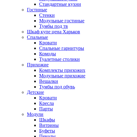
Стандартные кухни
Гостиные
Стенки
Модульные гостиные
Тумбы под тв
Шкаф купе цена Харьков
Спальные
Кровати
Спальные гарнитуры
Комоды
Туалетные столики
Прихожие
Комплекты прихожих
Модульные прихожие
Вешалки
Тумбы под обувь
Детские
Кровати
Кресла
Парты
Модули
Шкафы
Витрины
Буфеты
Пеналы