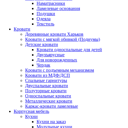
Наматрасники
Ламелевые основания
Подушки
Одеяла
Текстиль
Кровати
Деревянные кровати Харьков
Кровати с мягкой обивкой (Подиумы)
Детские кровати
Кровати односпальные для детей
Двухъярусные
Для новорожденных
Чердак
Кровати с подъемным механизмом
Кровати из МДФ/ДСП
Спальные гарнитуры
Двуспальные кровати
Полуторные кровати
Односпальные кровати
Металлические кровати
Каркас-кровати ламелевые
Корпусная мебель
Кухни
Кухни на заказ
Модульные кухни