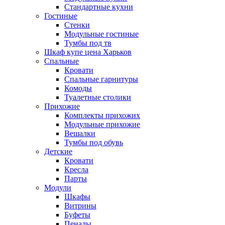
Стандартные кухни
Гостиные
Стенки
Модульные гостиные
Тумбы под тв
Шкаф купе цена Харьков
Спальные
Кровати
Спальные гарнитуры
Комоды
Туалетные столики
Прихожие
Комплекты прихожих
Модульные прихожие
Вешалки
Тумбы под обувь
Детские
Кровати
Кресла
Парты
Модули
Шкафы
Витрины
Буфеты
Пеналы