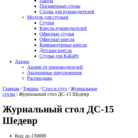
Парты
Письменные столы
Столы для руководителей
Модуль для стульев
Стулья
Кресла руководителей
Офисные стулья
Офисные кресла
Компьютерные кресла
Детские кресла
Стулья для КаБаРе
Акции
Акции от производителей
Акционные предложения
Распродажа
Главная
/
Товары
/
Стол и стул
/
Журнальные
столы
/ Журнальный стол ДС-15 Шедевр
Журнальный стол ДС-15
Шедевр
Код:
дс-150000