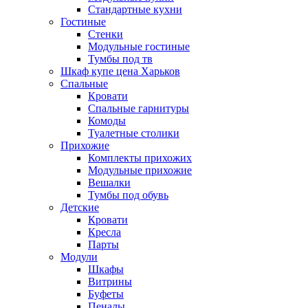
Стандартные кухни
Гостиные
Стенки
Модульные гостиные
Тумбы под тв
Шкаф купе цена Харьков
Спальные
Кровати
Спальные гарнитуры
Комоды
Туалетные столики
Прихожие
Комплекты прихожих
Модульные прихожие
Вешалки
Тумбы под обувь
Детские
Кровати
Кресла
Парты
Модули
Шкафы
Витрины
Буфеты
Пеналы