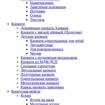
Наматрасники
Ламелевые основания
Подушки
Одеяла
Текстиль
Кровати
Деревянные кровати Харьков
Кровати с мягкой обивкой (Подиумы)
Детские кровати
Кровати односпальные для детей
Двухъярусные
Для новорожденных
Чердак
Кровати с подъемным механизмом
Кровати из МДФ/ДСП
Спальные гарнитуры
Двуспальные кровати
Полуторные кровати
Односпальные кровати
Металлические кровати
Каркас-кровати ламелевые
Корпусная мебель
Кухни
Кухни на заказ
Модульные кухни