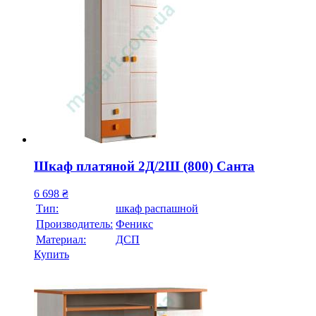
Шкаф платяной 2Д/2Ш (800) Санта
6 698
₴
Тип:
шкаф распашной
Производитель:
Феникс
Материал:
ДСП
Купить