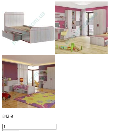
842
₴