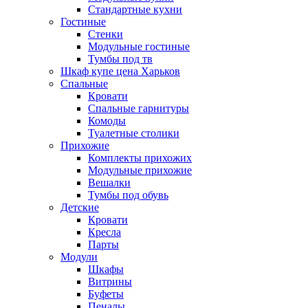
Стандартные кухни
Гостиные
Стенки
Модульные гостиные
Тумбы под тв
Шкаф купе цена Харьков
Спальные
Кровати
Спальные гарнитуры
Комоды
Туалетные столики
Прихожие
Комплекты прихожих
Модульные прихожие
Вешалки
Тумбы под обувь
Детские
Кровати
Кресла
Парты
Модули
Шкафы
Витрины
Буфеты
Пеналы