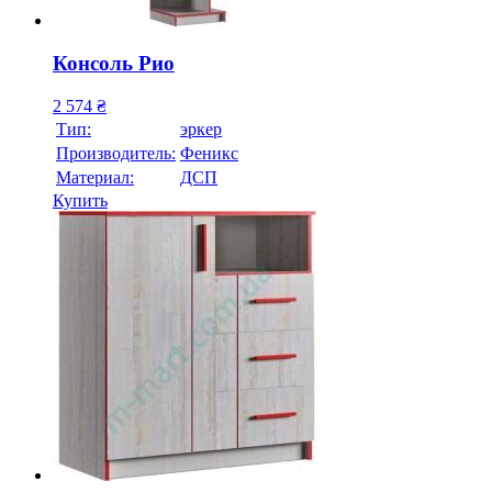
Консоль Рио
2 574
₴
Тип:
эркер
Производитель:
Феникс
Материал:
ДСП
Купить