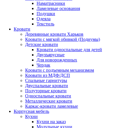
Наматрасники
Ламелевые основания
Подушки
Одеяла
Текстиль
Кровати
Деревянные кровати Харьков
Кровати с мягкой обивкой (Подиумы)
Детские кровати
Кровати односпальные для детей
Двухъярусные
Для новорожденных
Чердак
Кровати с подъемным механизмом
Кровати из МДФ/ДСП
Спальные гарнитуры
Двуспальные кровати
Полуторные кровати
Односпальные кровати
Металлические кровати
Каркас-кровати ламелевые
Корпусная мебель
Кухни
Кухни на заказ
Модульные кухни