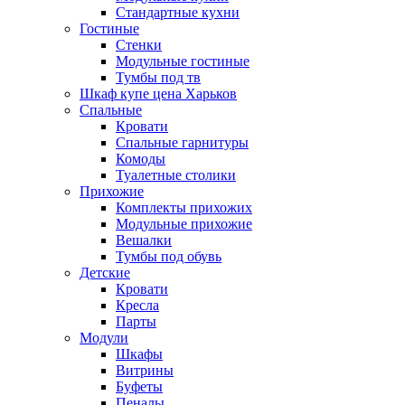
Стандартные кухни
Гостиные
Стенки
Модульные гостиные
Тумбы под тв
Шкаф купе цена Харьков
Спальные
Кровати
Спальные гарнитуры
Комоды
Туалетные столики
Прихожие
Комплекты прихожих
Модульные прихожие
Вешалки
Тумбы под обувь
Детские
Кровати
Кресла
Парты
Модули
Шкафы
Витрины
Буфеты
Пеналы