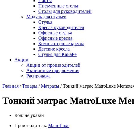
Парты
Письменные столы
Столы для руководителей
Модуль для стульев
Стулья
Кресла руководителей
Офисные стулья
Офисные кресла
Компьютерные кресла
Детские кресла
Стулья для КаБаРе
Акции
Акции от производителей
Акционные предложения
Распродажа
Главная
/
Товары
/
Матрасы
/ Тонкий матрас MatroLuxe Memote
Тонкий матрас MatroLuxe Me
Код:
не указан
Производитель:
MatroLuxe