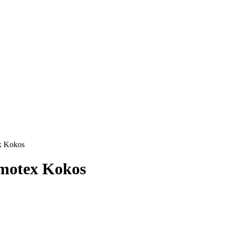
x Kokos
motex Kokos