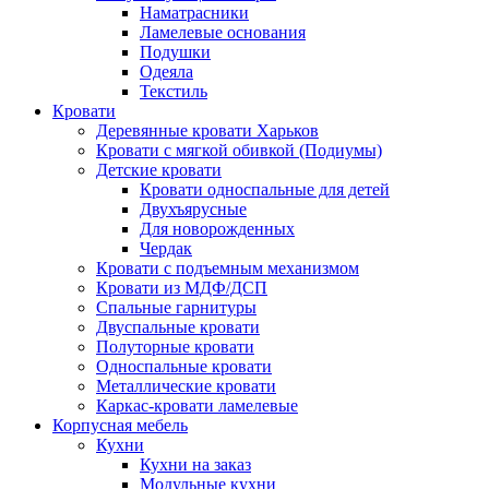
Наматрасники
Ламелевые основания
Подушки
Одеяла
Текстиль
Кровати
Деревянные кровати Харьков
Кровати с мягкой обивкой (Подиумы)
Детские кровати
Кровати односпальные для детей
Двухъярусные
Для новорожденных
Чердак
Кровати с подъемным механизмом
Кровати из МДФ/ДСП
Спальные гарнитуры
Двуспальные кровати
Полуторные кровати
Односпальные кровати
Металлические кровати
Каркас-кровати ламелевые
Корпусная мебель
Кухни
Кухни на заказ
Модульные кухни