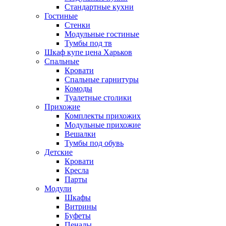
Стандартные кухни
Гостиные
Стенки
Модульные гостиные
Тумбы под тв
Шкаф купе цена Харьков
Спальные
Кровати
Спальные гарнитуры
Комоды
Туалетные столики
Прихожие
Комплекты прихожих
Модульные прихожие
Вешалки
Тумбы под обувь
Детские
Кровати
Кресла
Парты
Модули
Шкафы
Витрины
Буфеты
Пеналы