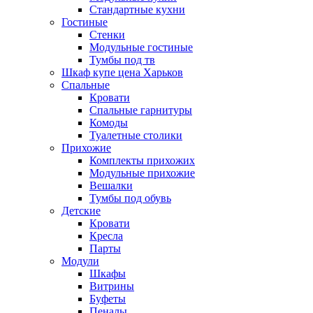
Стандартные кухни
Гостиные
Стенки
Модульные гостиные
Тумбы под тв
Шкаф купе цена Харьков
Спальные
Кровати
Спальные гарнитуры
Комоды
Туалетные столики
Прихожие
Комплекты прихожих
Модульные прихожие
Вешалки
Тумбы под обувь
Детские
Кровати
Кресла
Парты
Модули
Шкафы
Витрины
Буфеты
Пеналы