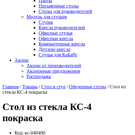
Парты
Письменные столы
Столы для руководителей
Модуль для стульев
Стулья
Кресла руководителей
Офисные стулья
Офисные кресла
Компьютерные кресла
Детские кресла
Стулья для КаБаРе
Акции
Акции от производителей
Акционные предложения
Распродажа
Главная
/
Товары
/
Стол и стул
/
Обеденные столы
/ Стол из
стекла КС-4 покраска
Стол из стекла КС-4
покраска
Код:
кс-040400