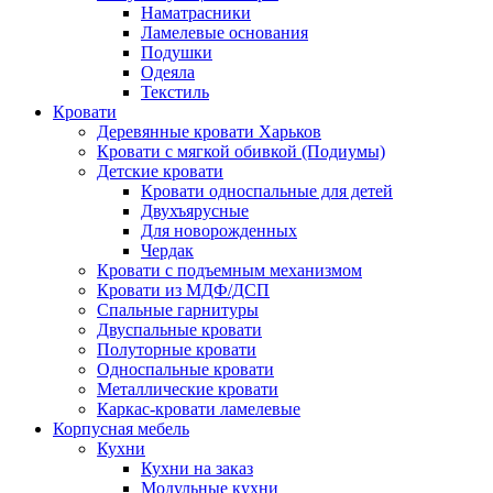
Наматрасники
Ламелевые основания
Подушки
Одеяла
Текстиль
Кровати
Деревянные кровати Харьков
Кровати с мягкой обивкой (Подиумы)
Детские кровати
Кровати односпальные для детей
Двухъярусные
Для новорожденных
Чердак
Кровати с подъемным механизмом
Кровати из МДФ/ДСП
Спальные гарнитуры
Двуспальные кровати
Полуторные кровати
Односпальные кровати
Металлические кровати
Каркас-кровати ламелевые
Корпусная мебель
Кухни
Кухни на заказ
Модульные кухни