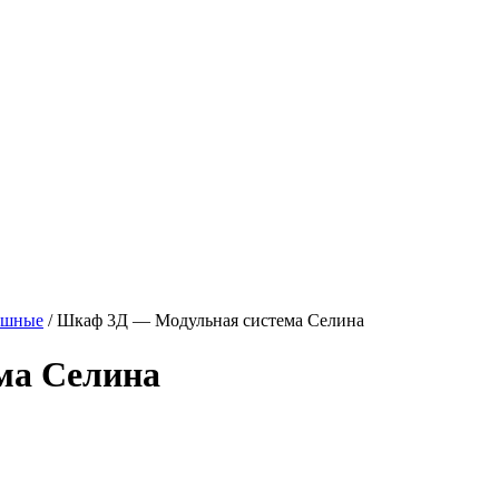
ашные
/ Шкаф 3Д — Модульная система Селина
ма Селина