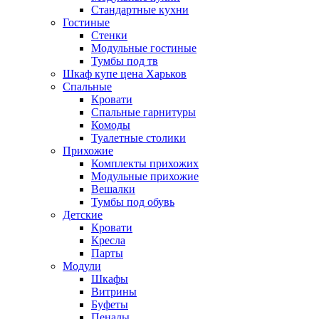
Стандартные кухни
Гостиные
Стенки
Модульные гостиные
Тумбы под тв
Шкаф купе цена Харьков
Спальные
Кровати
Спальные гарнитуры
Комоды
Туалетные столики
Прихожие
Комплекты прихожих
Модульные прихожие
Вешалки
Тумбы под обувь
Детские
Кровати
Кресла
Парты
Модули
Шкафы
Витрины
Буфеты
Пеналы