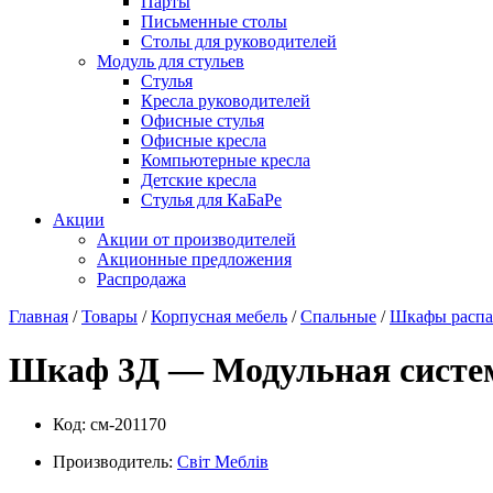
Парты
Письменные столы
Столы для руководителей
Модуль для стульев
Стулья
Кресла руководителей
Офисные стулья
Офисные кресла
Компьютерные кресла
Детские кресла
Стулья для КаБаРе
Акции
Акции от производителей
Акционные предложения
Распродажа
Главная
/
Товары
/
Корпусная мебель
/
Спальные
/
Шкафы расп
Шкаф 3Д — Модульная систе
Код:
см-201170
Производитель:
Свiт Меблiв