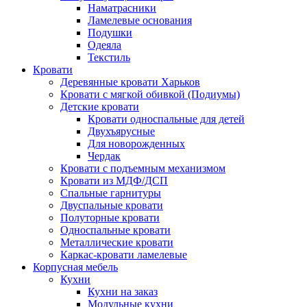
Наматрасники
Ламелевые основания
Подушки
Одеяла
Текстиль
Кровати
Деревянные кровати Харьков
Кровати с мягкой обивкой (Подиумы)
Детские кровати
Кровати односпальные для детей
Двухъярусные
Для новорожденных
Чердак
Кровати с подъемным механизмом
Кровати из МДФ/ДСП
Спальные гарнитуры
Двуспальные кровати
Полуторные кровати
Односпальные кровати
Металлические кровати
Каркас-кровати ламелевые
Корпусная мебель
Кухни
Кухни на заказ
Модульные кухни