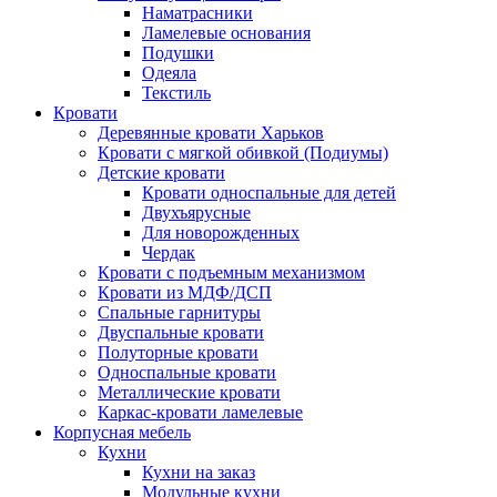
Наматрасники
Ламелевые основания
Подушки
Одеяла
Текстиль
Кровати
Деревянные кровати Харьков
Кровати с мягкой обивкой (Подиумы)
Детские кровати
Кровати односпальные для детей
Двухъярусные
Для новорожденных
Чердак
Кровати с подъемным механизмом
Кровати из МДФ/ДСП
Спальные гарнитуры
Двуспальные кровати
Полуторные кровати
Односпальные кровати
Металлические кровати
Каркас-кровати ламелевые
Корпусная мебель
Кухни
Кухни на заказ
Модульные кухни