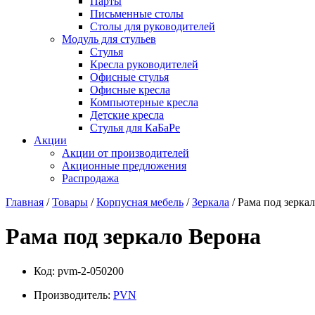
Парты
Письменные столы
Столы для руководителей
Модуль для стульев
Стулья
Кресла руководителей
Офисные стулья
Офисные кресла
Компьютерные кресла
Детские кресла
Стулья для КаБаРе
Акции
Акции от производителей
Акционные предложения
Распродажа
Главная
/
Товары
/
Корпусная мебель
/
Зеркала
/ Рама под зерка
Рама под зеркало Верона
Код:
pvm-2-050200
Производитель:
PVN