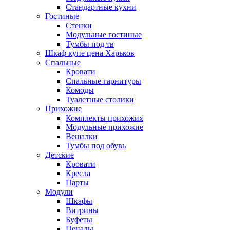
Стандартные кухни
Гостиные
Стенки
Модульные гостиные
Тумбы под тв
Шкаф купе цена Харьков
Спальные
Кровати
Спальные гарнитуры
Комоды
Туалетные столики
Прихожие
Комплекты прихожих
Модульные прихожие
Вешалки
Тумбы под обувь
Детские
Кровати
Кресла
Парты
Модули
Шкафы
Витрины
Буфеты
Пеналы