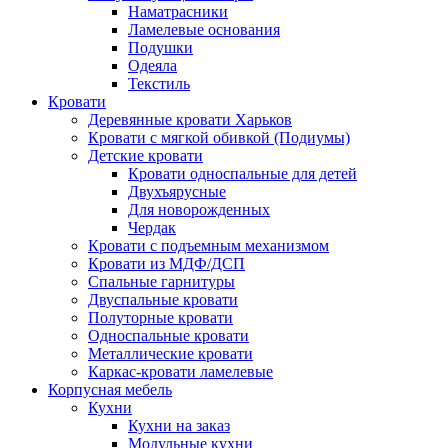
Наматрасники
Ламелевые основания
Подушки
Одеяла
Текстиль
Кровати
Деревянные кровати Харьков
Кровати с мягкой обивкой (Подиумы)
Детские кровати
Кровати односпальные для детей
Двухъярусные
Для новорожденных
Чердак
Кровати с подъемным механизмом
Кровати из МДФ/ДСП
Спальные гарнитуры
Двуспальные кровати
Полуторные кровати
Односпальные кровати
Металлические кровати
Каркас-кровати ламелевые
Корпусная мебель
Кухни
Кухни на заказ
Модульные кухни