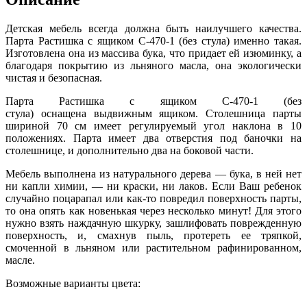
Детская мебель всегда должна быть наилучшего качества.
Парта Растишка с ящиком С-470-1 (без стула) именно такая.
Изготовлена она из массива бука, что придает ей изюминку, а
благодаря покрытию из льняного масла, она экологически
чистая и безопасная.
Парта Растишка с ящиком С-470-1 (без
стула) оснащена выдвижным ящиком. Столешница парты
шириной 70 см имеет регулируемый угол наклона в 10
положениях. Парта имеет два отверстия под баночки на
столешнице, и дополнительно два на боковой части.
Мебель выполнена из натурального дерева — бука, в ней нет
ни капли химии, — ни краски, ни лаков. Если Ваш ребенок
случайно поцарапал или как-то повредил поверхность парты,
то она опять как новенькая через несколько минут! Для этого
нужно взять наждачную шкурку, зашлифовать поврежденную
поверхность, и, смахнув пыль, протереть ее тряпкой,
смоченной в льняном или растительном рафинированном,
масле.
Возможные варианты цвета: