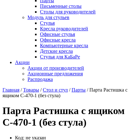
Парты
Письменные столы
Столы для руководителей
Модуль для стульев
Стулья
Кресла руководителей
Офисные стулья
Офисные кресла
Компьютерные кресла
Детские кресла
Стулья для КаБаРе
Акции
Акции от производителей
Акционные предложения
Распродажа
Главная
/
Товары
/
Стол и стул
/
Парты
/ Парта Растишка с
ящиком С-470-1 (без стула)
Парта Растишка с ящиком
С-470-1 (без стула)
Код:
не указан