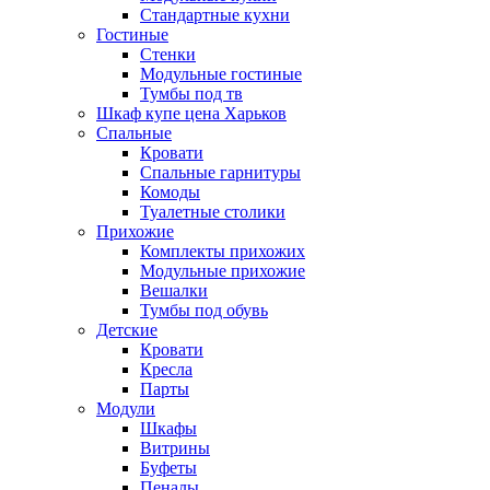
Стандартные кухни
Гостиные
Стенки
Модульные гостиные
Тумбы под тв
Шкаф купе цена Харьков
Спальные
Кровати
Спальные гарнитуры
Комоды
Туалетные столики
Прихожие
Комплекты прихожих
Модульные прихожие
Вешалки
Тумбы под обувь
Детские
Кровати
Кресла
Парты
Модули
Шкафы
Витрины
Буфеты
Пеналы