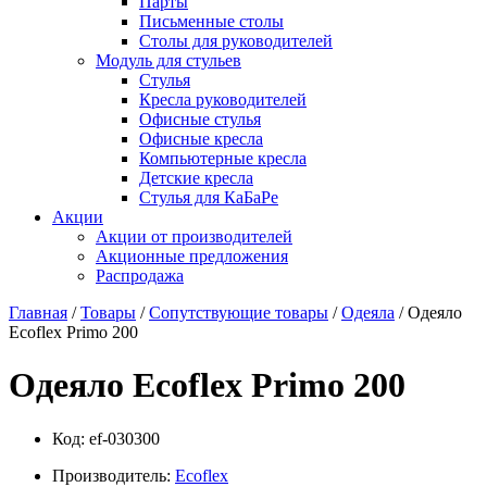
Парты
Письменные столы
Столы для руководителей
Модуль для стульев
Стулья
Кресла руководителей
Офисные стулья
Офисные кресла
Компьютерные кресла
Детские кресла
Стулья для КаБаРе
Акции
Акции от производителей
Акционные предложения
Распродажа
Главная
/
Товары
/
Сопутствующие товары
/
Одеяла
/ Одеяло
Ecoflex Primo 200
Одеяло Ecoflex Primo 200
Код:
ef-030300
Производитель:
Ecoflex