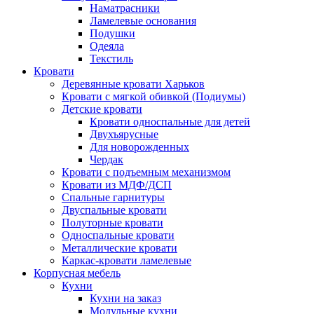
Наматрасники
Ламелевые основания
Подушки
Одеяла
Текстиль
Кровати
Деревянные кровати Харьков
Кровати с мягкой обивкой (Подиумы)
Детские кровати
Кровати односпальные для детей
Двухъярусные
Для новорожденных
Чердак
Кровати с подъемным механизмом
Кровати из МДФ/ДСП
Спальные гарнитуры
Двуспальные кровати
Полуторные кровати
Односпальные кровати
Металлические кровати
Каркас-кровати ламелевые
Корпусная мебель
Кухни
Кухни на заказ
Модульные кухни