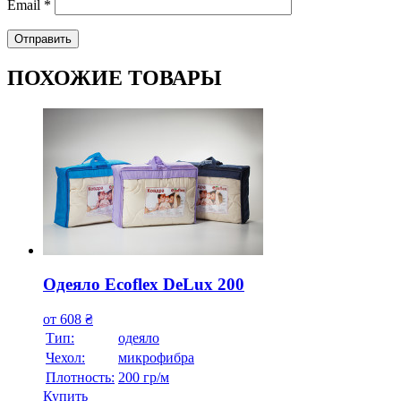
Email
*
ПОХОЖИЕ ТОВАРЫ
Одеяло Ecoflex DeLux 200
от
608
₴
Тип:
одеяло
Чехол:
микрофибра
Плотность:
200 гр/м
Купить