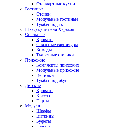
Стандартные кухни
Гостиные
Стенки
Модульные гостиные
Тумбы под тв
Шкаф купе цена Харьков
Спальные
Кровати
Спальные гарнитуры
Комоды
Туалетные столики
Прихожие
Комплекты прихожих
Модульные прихожие
Вешалки
Тумбы под обувь
Детские
Кровати
Кресла
Парты
Модули
Шкафы
Витрины
Буфеты
Пеналы