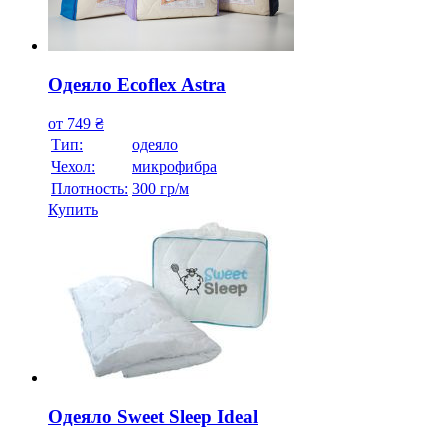
Одеяло Ecoflex Astra
от
749
₴
Тип:
одеяло
Чехол:
микрофибра
Плотность:
300 гр/м
Купить
Одеяло Sweet Sleep Ideal