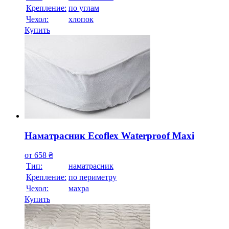
Крепление:
по углам
Чехол:
хлопок
Купить
Наматрасник Ecoflex Waterproof Maxi
от
658
₴
Тип:
наматрасник
Крепление:
по периметру
Чехол:
махра
Купить