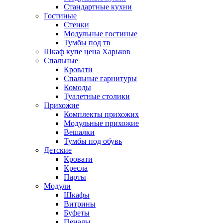
Стандартные кухни
Гостиные
Стенки
Модульные гостиные
Тумбы под тв
Шкаф купе цена Харьков
Спальные
Кровати
Спальные гарнитуры
Комоды
Туалетные столики
Прихожие
Комплекты прихожих
Модульные прихожие
Вешалки
Тумбы под обувь
Детские
Кровати
Кресла
Парты
Модули
Шкафы
Витрины
Буфеты
Пеналы