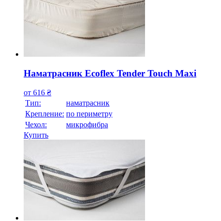
Наматрасник Ecoflex Tender Touch Maxi
от
616
₴
Тип:
наматрасник
Крепление:
по периметру
Чехол:
микрофибра
Купить