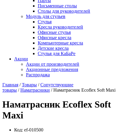
Парты
Письменные столы
Столы для руководителей
Модуль для стульев
Стулья
Кресла руководителей
Офисные стулья
Офисные кресла
Компьютерные кресла
Детские кресла
Стулья для КаБаРе
Акции
Акции от производителей
Акционные предложения
Распродажа
Главная
/
Товары
/
Сопутствующие
товары
/
Наматрасники
/ Наматрасник Ecoflex Soft Maxi
Наматрасник Ecoflex Soft
Maxi
Код:
ef-010500