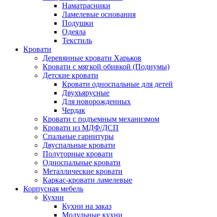
Наматрасники
Ламелевые основания
Подушки
Одеяла
Текстиль
Кровати
Деревянные кровати Харьков
Кровати с мягкой обивкой (Подиумы)
Детские кровати
Кровати односпальные для детей
Двухъярусные
Для новорожденных
Чердак
Кровати с подъемным механизмом
Кровати из МДФ/ДСП
Спальные гарнитуры
Двуспальные кровати
Полуторные кровати
Односпальные кровати
Металлические кровати
Каркас-кровати ламелевые
Корпусная мебель
Кухни
Кухни на заказ
Модульные кухни