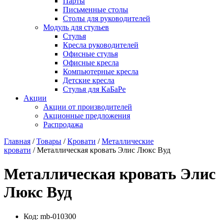
Парты
Письменные столы
Столы для руководителей
Модуль для стульев
Стулья
Кресла руководителей
Офисные стулья
Офисные кресла
Компьютерные кресла
Детские кресла
Стулья для КаБаРе
Акции
Акции от производителей
Акционные предложения
Распродажа
Главная
/
Товары
/
Кровати
/
Металлические
кровати
/ Металлическая кровать Элис Люкс Вуд
Металлическая кровать Элис
Люкс Вуд
Код:
mb-010300