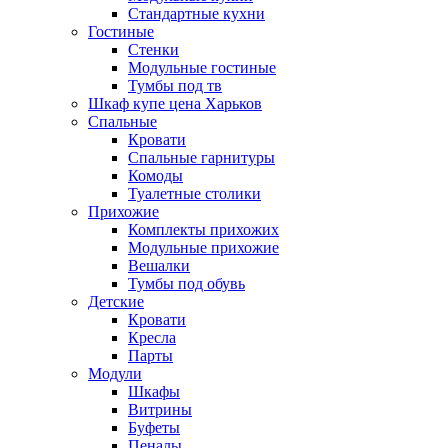
Стандартные кухни
Гостиные
Стенки
Модульные гостиные
Тумбы под тв
Шкаф купе цена Харьков
Спальные
Кровати
Спальные гарнитуры
Комоды
Туалетные столики
Прихожие
Комплекты прихожих
Модульные прихожие
Вешалки
Тумбы под обувь
Детские
Кровати
Кресла
Парты
Модули
Шкафы
Витрины
Буфеты
Пеналы