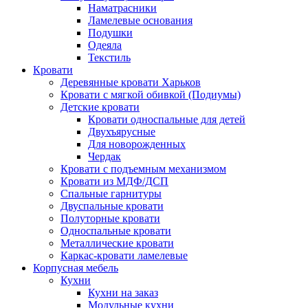
Наматрасники
Ламелевые основания
Подушки
Одеяла
Текстиль
Кровати
Деревянные кровати Харьков
Кровати с мягкой обивкой (Подиумы)
Детские кровати
Кровати односпальные для детей
Двухъярусные
Для новорожденных
Чердак
Кровати с подъемным механизмом
Кровати из МДФ/ДСП
Спальные гарнитуры
Двуспальные кровати
Полуторные кровати
Односпальные кровати
Металлические кровати
Каркас-кровати ламелевые
Корпусная мебель
Кухни
Кухни на заказ
Модульные кухни