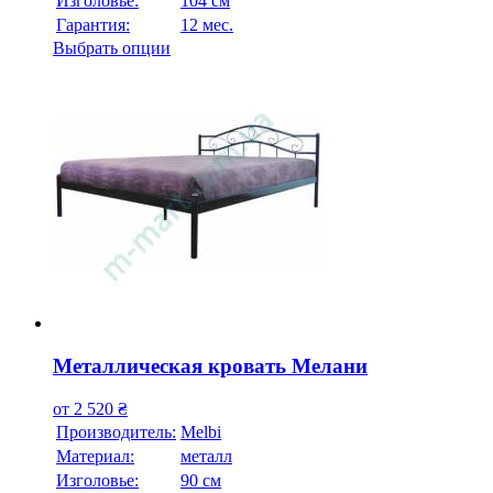
Изголовье:
104 см
Гарантия:
12 мес.
Выбрать опции
Металлическая кровать Мелани
от
2 520
₴
Производитель:
Melbi
Материал:
металл
Изголовье:
90 см