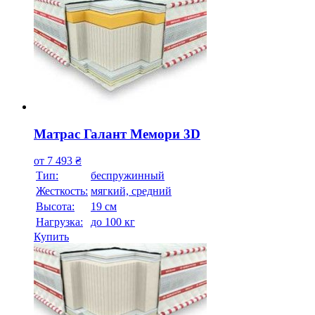
Матрас Галант Мемори 3D
от
7 493
₴
Тип:
беспружинный
Жесткость:
мягкий, средний
Высотa:
19 см
Нагрузка:
до 100 кг
Купить