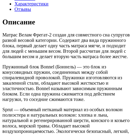
Характеристики
Отзывы
Описание
Матрас Велам Фрегат-2 создан для совместного сна супругов
разной весовой категории. Содержит два вида пружинного
блока, первый делает одну часть матраса мягче, и подходит
для людей с меньшим весом. Второй рассчитан для людей с
большим весом и делает вторую часть матраса более жестче.
Пружинный блок Bonnel (Боннель) — это блок из
конусовидных пружин, соединенных между собой
спиралевидной проволокой. Пружинки изготовляются из
закаленной стали, обладают высокой жесткостью и
эластичностью. Bonnel называют зависимым пружинным
блоком. Если одна пружина сжимается под действием
нагрузки, то соседние сжимаются тоже.
Sprut — объемный нетканый материал из особых волокон
полиэстера и натуральных волокон: хлопка и льна,
натуральной и регенерированной шерсти, конского и козьего
волоса, морской травы. Обладает высокой
воздухопроницаемостью. Экологически безопасный, легкий,