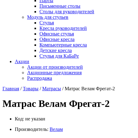
Парты
Письменные столы
Столы для руководителей
Модуль для стульев
Стулья
Кресла руководителей
Офисные стулья
Офисные кресла
Компьютерные кресла
Детские кресла
Стулья для КаБаРе
Акции
Акции от производителей
Акционные предложения
Распродажа
Главная
/
Товары
/
Матрасы
/ Матрас Велам Фрегат-2
Матрас Велам Фрегат-2
Код:
не указан
Производитель:
Велам