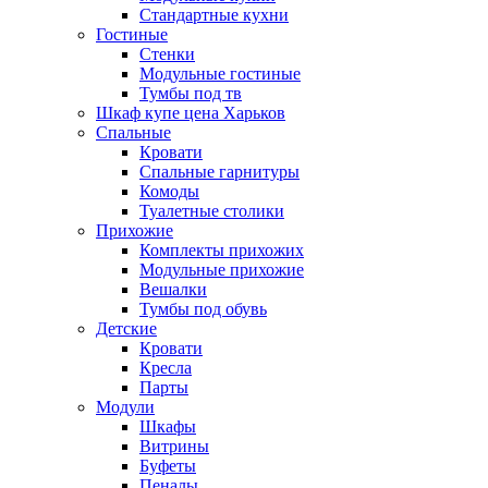
Стандартные кухни
Гостиные
Стенки
Модульные гостиные
Тумбы под тв
Шкаф купе цена Харьков
Спальные
Кровати
Спальные гарнитуры
Комоды
Туалетные столики
Прихожие
Комплекты прихожих
Модульные прихожие
Вешалки
Тумбы под обувь
Детские
Кровати
Кресла
Парты
Модули
Шкафы
Витрины
Буфеты
Пеналы