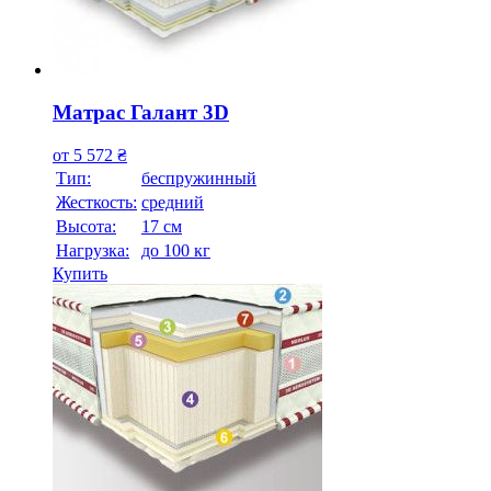
Матрас Галант 3D
от
5 572
₴
Тип:
беспружинный
Жесткость:
средний
Высотa:
17 см
Нагрузка:
до 100 кг
Купить