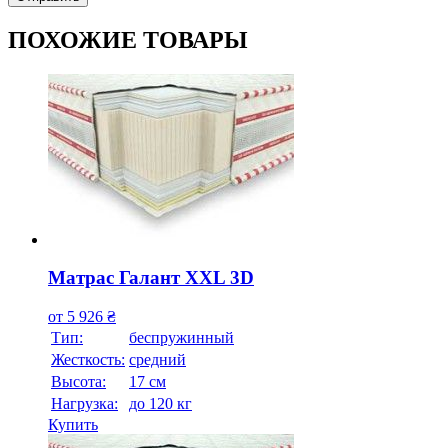
ПОХОЖИЕ ТОВАРЫ
Матрас Галант XXL 3D
от
5 926
₴
Тип:
беспружинный
Жесткость:
средний
Высотa:
17 см
Нагрузка:
до 120 кг
Купить