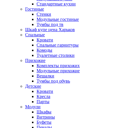
Стандартные кухни
Гостиные
Стенки
Модульные гостиные
Тумбы под тв
Шкаф купе цена Харьков
Спальные
Кровати
Спальные гарнитуры
Комоды
Туалетные столики
Прихожие
Комплекты прихожих
Модульные прихожие
Вешалки
Тумбы под обувь
Детские
Кровати
Кресла
Парты
Модули
Шкафы
Витрины
Буфеты
Пеналы