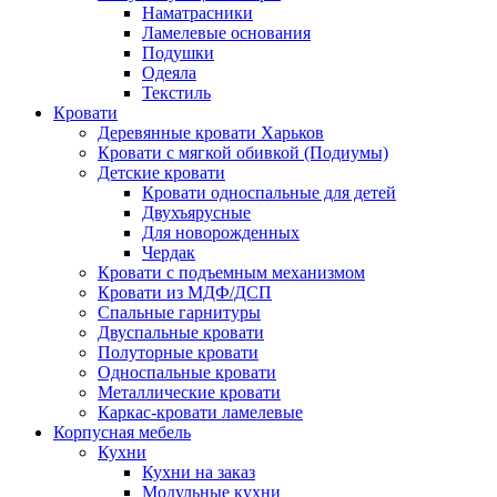
Наматрасники
Ламелевые основания
Подушки
Одеяла
Текстиль
Кровати
Деревянные кровати Харьков
Кровати с мягкой обивкой (Подиумы)
Детские кровати
Кровати односпальные для детей
Двухъярусные
Для новорожденных
Чердак
Кровати с подъемным механизмом
Кровати из МДФ/ДСП
Спальные гарнитуры
Двуспальные кровати
Полуторные кровати
Односпальные кровати
Металлические кровати
Каркас-кровати ламелевые
Корпусная мебель
Кухни
Кухни на заказ
Модульные кухни