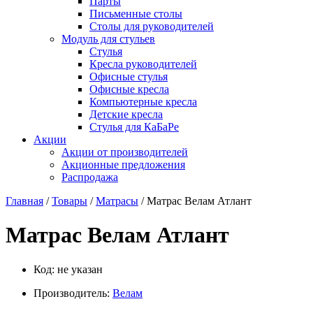
Парты
Письменные столы
Столы для руководителей
Модуль для стульев
Стулья
Кресла руководителей
Офисные стулья
Офисные кресла
Компьютерные кресла
Детские кресла
Стулья для КаБаРе
Акции
Акции от производителей
Акционные предложения
Распродажа
Главная
/
Товары
/
Матрасы
/ Матрас Велам Атлант
Матрас Велам Атлант
Код:
не указан
Производитель:
Велам