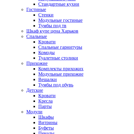
Стандартные кухни
Гостиные
Стенки
Модульные гостиные
Тумбы под тв
Шкаф купе цена Харьков
Спальные
Кровати
Спальные гарнитуры
Комоды
Туалетные столики
Прихожие
Комплекты прихожих
Модульные прихожие
Вешалки
Тумбы под обувь
Детские
Кровати
Кресла
Парты
Модули
Шкафы
Витрины
Буфеты
Пеналы