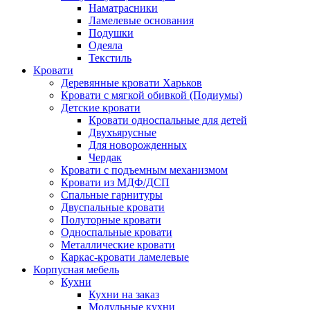
Наматрасники
Ламелевые основания
Подушки
Одеяла
Текстиль
Кровати
Деревянные кровати Харьков
Кровати с мягкой обивкой (Подиумы)
Детские кровати
Кровати односпальные для детей
Двухъярусные
Для новорожденных
Чердак
Кровати с подъемным механизмом
Кровати из МДФ/ДСП
Спальные гарнитуры
Двуспальные кровати
Полуторные кровати
Односпальные кровати
Металлические кровати
Каркас-кровати ламелевые
Корпусная мебель
Кухни
Кухни на заказ
Модульные кухни