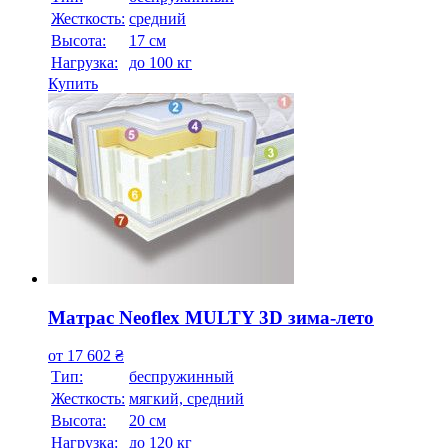
Жесткость:
средний
Высотa:
17 см
Нагрузка:
до 100 кг
Купить
Матрас Neoflex MULTY 3D зима-лето
от
17 602
₴
Тип:
беспружинный
Жесткость:
мягкий, средний
Высотa:
20 см
Нагрузка:
до 120 кг