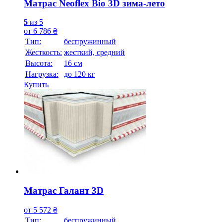
Матрас Neoflex Bio 3D зима-лето
5
из 5
от
6 786
₴
Тип:
беспружинный
Жесткость:
жесткий, средний
Высотa:
16 см
Нагрузка:
до 120 кг
Купить
Матрас Галант 3D
от
5 572
₴
Тип:
беспружинный