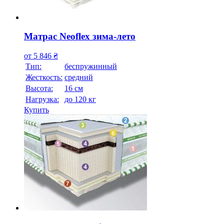
Матрас Neoflex зима-лето
от
5 846
₴
Тип:
беспружинный
Жесткость:
средний
Высотa:
16 см
Нагрузка:
до 120 кг
Купить